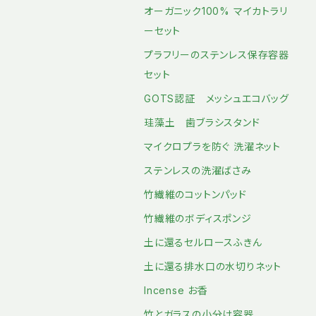
オーガニック100% マイカトラリ
ーセット
プラフリーのステンレス保存容器
セット
GOTS認証 メッシュエコバッグ
珪藻土 歯ブラシスタンド
マイクロプラを防ぐ 洗濯ネット
ステンレスの洗濯ばさみ
竹繊維のコットンパッド
竹繊維のボディスポンジ
土に還るセルロースふきん
土に還る排水口の水切りネット
Incense お香
竹とガラスの小分け容器