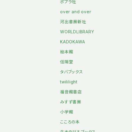
ポプラ社
over and over
河出書房新社
WORLDLIBRARY
KADOKAWA
絵本館
信陽堂
タバブックス
twililight
福音館書店
みすず書房
小学館
こころの本
生きのびるブックス