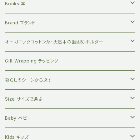
繰り返し長く使える ステンレスボトル
Books 本
地球にやさしい 竹歯ブラシ
絵本 赤ちゃん向け
Brand ブランド
持ち運びに便利 竹歯ブラシケース
小分けに便利 ベジバッグ
絵本 お子さまへ
FUB ファブ
オーガニックコットン糸・天然木の歯固めホルダー
竹のデンタルスティックフロス
繰り返し使える ストロー
絵本 大人向け
EAST END HIGHLANDERS
おしゃぶり・おもちゃホルダー
Gift Wrapping ラッピング
竹の舌磨き用ブラシ
オーガニックコットン100% エコバッグ
英語の絵本 (日本語CD付き)
SLEEP NO MORE スリープノーモア
マグホルダー
暮らしのシーンから探す
自然素材のキッチン用品
バイリンガル絵本(英語と日本語)
Zoologia ズーロジア
マルチホルダー
地球にやさしく暮らす
Size サイズで選ぶ
天然へちまスポンジ
マルチレスキューバーム
オーガニック100% マイカトラリーセット
環境問題関連の本
Born to Explore ボーントゥエクスプロアー
親子の絵本時間に
新生児サイズ
Baby ベビー
キッチングッズ
プラフリーのステンレス保存容器セット
食べ物の本
Petites Pommes プティットポム
かわいいあの子の出産祝いに
60サイズ 3ヶ月
Tops トップス
Kids キッズ