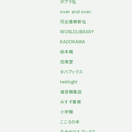
ポプラ社
over and over
河出書房新社
WORLDLIBRARY
KADOKAWA
絵本館
信陽堂
タバブックス
twililight
福音館書店
みすず書房
小学館
こころの本
生きのびるブックス