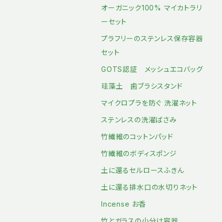
オーガニック100% マイカトラリ
ーセット
プラフリーのステンレス保存容器
セット
GOTS認証 メッシュエコバッグ
珪藻土 歯ブラシスタンド
マイクロプラを防ぐ 洗濯ネット
ステンレスの洗濯ばさみ
竹繊維のコットンパッド
竹繊維のボディスポンジ
土に還るセルロースふきん
土に還る排水口の水切りネット
Incense お香
竹とガラスの小分け容器