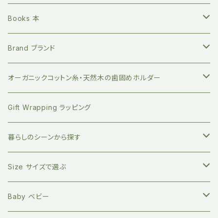
繰り返し長く使える ステンレスボトル
Books 本
地球にやさしい 竹歯ブラシ
絵本 赤ちゃん向け
Brand ブランド
持ち運びに便利 竹歯ブラシケース
小分けに便利 ベジバッグ
絵本 お子さまへ
FUB ファブ
オーガニックコットン糸・天然木の歯固めホルダー
竹のデンタルスティックフロス
繰り返し使える ストロー
絵本 大人向け
EAST END HIGHLANDERS
おしゃぶり・おもちゃホルダー
Gift Wrapping ラッピング
竹の舌磨き用ブラシ
オーガニックコットン100% エコバッグ
英語の絵本 (日本語CD付き)
SLEEP NO MORE スリープノーモア
マグホルダー
暮らしのシーンから探す
自然素材のキッチン用品
バイリンガル絵本(英語と日本語)
Zoologia ズーロジア
マルチホルダー
地球にやさしく暮らす
Size サイズで選ぶ
天然へちまスポンジ
マルチレスキューバーム
オーガニック100% マイカトラリーセット
環境問題関連の本
Born to Explore ボーントゥエクスプロアー
親子の絵本時間に
新生児サイズ
Baby ベビー