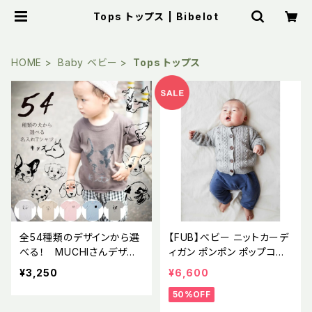
Tops トップス | Bibelot
HOME
Baby ベビー
Tops トップス
全54種類のデザインから選
【FUB】べビー ニットカーデ
べる！ MUCHIさんデザイ
ィガン ポンポン ポップコー
ンTシャツ 【名入れ】キッズ
ン セーター ラムウール エ
¥3,250
¥6,600
サイズ
コテックス認証 2021AWBA
50%OFF
BY LAMBWOOL CARDIG
AN GRAY MELANGE (oek