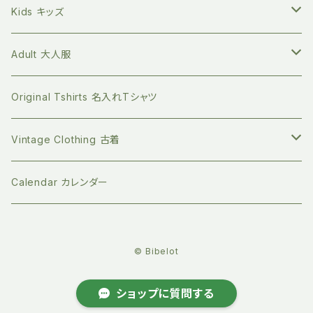
キッチングッズ
プラフリーのステンレス保存容器セット
食べ物の本
Petites Pommes プティットポム
かわいいあの子の出産祝いに
60サイズ 3ヶ月
Tops トップス
Kids キッズ
Long sleeve 長袖
GOTS認証 メッシュエコバッグ
ファッションの本
mana.ORGANIC LIVING
本を読む時間を作ってみる
70サイズ 6ヶ月
Bottoms ボトムス
Tops トップス
Adult 大人服
Short sleeve 半袖
シリコンボトル
Long sleeve 長袖
珪藻土 歯ブラシスタンド
ライフスタイルの本
Bibelot ビベロ
ゆっくりのんびり過ごす
80サイズ 12-18ヶ月
Romper ロンパース
Bottoms ボトムス
Tops トップス
Original Tshirts 名入れTシャツ
Short sleeve 半袖
ビベロの子ども服
マイクロプラを防ぐ 洗濯ネット
デザインの本
天衣無縫
お誕生日プレゼントに
90サイズ 2-3歳
Dress ワンピース
Dress ワンピース
Botoms ボトムス
Vintage Clothing 古着
ビベロのオーダーメイドバッグ
ステンレスの洗濯ばさみ
ジェンダーの本
People Tree ピープルツリー
新年の支度に
100サイズ 3-4歳
Socks ソックス
Jacket ジャケット
Dress ワンピース
Knit ニット
Calendar カレンダー
バック
竹繊維のコットンパッド
子育ての本
ハイドロフィル
クリスマスにぴったり
110サイズ 4‐5歳
Hat 帽子
Hat 帽子
Belly warmer 腹巻
© Bibelot
竹繊維のボディスポンジ
社会問題の本
ジオーガニクス
古いものを愛でる
120サイズ 5-6歳
Scarf マフラー
Socks ソックス
小物
ショップに質問する
she-sow
アームカバー
土に還るセルロースふきん
コミック
LA CORVETTE ラ・コルベット
夏のお出かけに
130サイズ 7-8歳
Backpack リュック
オーガニックコットンインナー