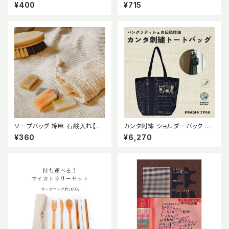
ロー 子供用 キッズ ストロー 2
ee 茶漉し フェアトレード 竹製
¥400
¥715
本セット 短め 短い 食洗機OK
茶こし ピープルツリー ゴミが出
繰り返し使える シルバー 噛んで
ない ゼロウェイスト
もOK 【mana.ORGANIC LIVI
NG】
ソープバッグ 綿麻 石鹸入れ【m
カンタ刺繡 ショルダーバック Pe
ana.ORGANIC LIVING】
ople Tree ピープルツリー 肩
¥360
¥6,270
掛け 手刺繍 刺子 さしこ フェア
トレード コットン バングラデシュ
サイドプール・エンタープライズ
WFTO製品ラベル 伝統技法 エ
シカル