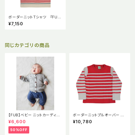
ボーダーニットTシャツ 『FU
B』 レッド Striped T-shirt, ec
¥7,150
ru/red GOTS
同じカテゴリの商品
【FUB】べビー ニットカーディガ
ボーダーニットプルオーバー ク
ン ポンポン ポップコーン セー
ルーネック【FUB】2022 SS レッ
¥6,600
¥10,780
ター ラムウール エコテックス認
ド Striped Knit ecru/red GO
証 2021AWBABY LAMBWOO
TS
50%OFF
L CARDIGAN GRAY MELAN