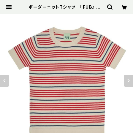
ボーダーニットTシャツ 『FUB』 レッ
ド Striped T-shirt, ecru/red G
OTS | Bibelot