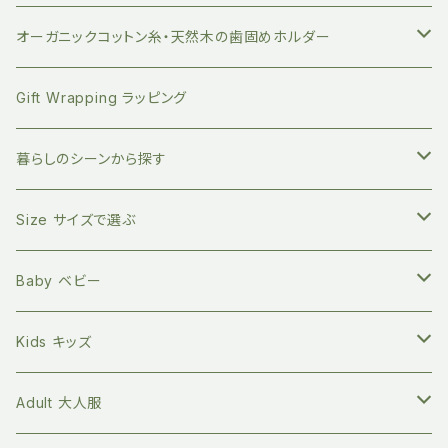
持ち運びに便利 竹歯ブラシケース
小分けに便利 ベジバッグ
絵本 お子さまへ
FUB ファブ
オーガニックコットン糸・天然木の歯固めホルダー
竹のデンタルスティックフロス
繰り返し使える ストロー
絵本 大人向け
EAST END HIGHLANDERS
おしゃぶり・おもちゃホルダー
Gift Wrapping ラッピング
竹の舌磨き用ブラシ
オーガニックコットン100% エコバッグ
英語の絵本 (日本語CD付き)
SLEEP NO MORE スリープノーモア
マグホルダー
暮らしのシーンから探す
自然素材のキッチン用品
バイリンガル絵本(英語と日本語)
Zoologia ズーロジア
マルチホルダー
地球にやさしく暮らす
Size サイズで選ぶ
天然へちまスポンジ
マルチレスキューバーム
オーガニック100% マイカトラリーセット
環境問題関連の本
Born to Explore ボーントゥエクスプロアー
親子の絵本時間に
新生児サイズ
Baby ベビー
キッチングッズ
プラフリーのステンレス保存容器セット
食べ物の本
Petites Pommes プティットポム
かわいいあの子の出産祝いに
60サイズ 3ヶ月
Tops トップス
Kids キッズ
Long sleeve 長袖
GOTS認証 メッシュエコバッグ
ファッションの本
mana.ORGANIC LIVING
本を読む時間を作ってみる
70サイズ 6ヶ月
Bottoms ボトムス
Tops トップス
Adult 大人服