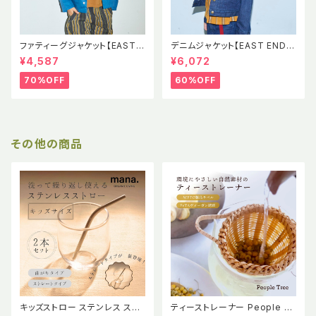
ファティーグジャケット【EAST E
デニムジャケット【EAST END H
ND HIGHLANDERS】EEH SS
IGHLANDERS】EEH Denim J
¥4,587
¥6,072
Fatigue Jacket
acket 児島デニム
70%OFF
60%OFF
その他の商品
キッズストロー ステンレス スト
ティーストレーナー People Tr