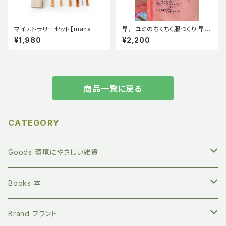
マイカトラリーセット【mana. O
早川ユミのちくちく服つくり 早川
RGANIC LIVING】マイ箸 スプ
ユミ アノニマスタジオ
¥1,980
¥2,200
ーン フォーク ナイフ ストロー
商品一覧に戻る
CATEGORY
Goods 環境にやさしい雑貨
繰り返し長く使える ステンレスボトル
Books 本
地球にやさしい 竹歯ブラシ
絵本 赤ちゃん向け
Brand ブランド