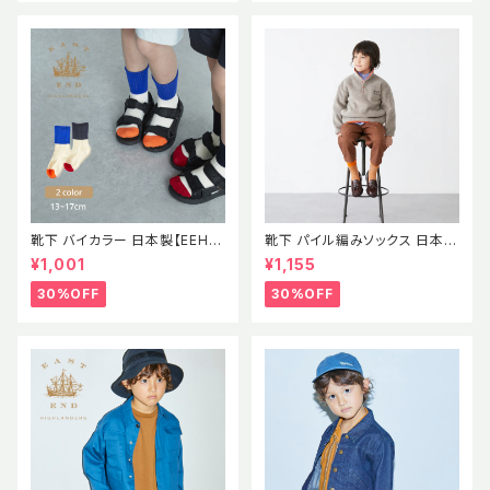
GE (oekotex) 出産祝い
靴下 バイカラー 日本製【EEH】
靴下 パイル編みソックス 日本製
SS パイル素材 ソックス イース
【EEH】 AW
¥1,001
¥1,155
トエンドハイランダーズ
30%OFF
30%OFF