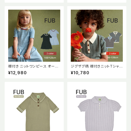
GE (oekotex) 出産祝い
襟付き ニットワンピース オーガ
ジグザグ柄 襟付きニットTシャツ
ニックコットン GOTS認証【FU
オーガニックコットン GOTS認
¥12,980
¥10,780
B】 2023 SS
証【FUB】2023 SS