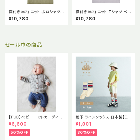
襟付き 半袖 ニット ポロシャツ
襟付き 半袖 ニット Tシャツ ベビ
ライン入り ニットTシャツ オーガ
ー GOTS認証 【FUB】2023 S
¥10,780
¥10,780
ニックコットン GOTS認証【FU
S
B】2023 SS
セール中の商品
【FUB】べビー ニットカーディガ
靴下 ラインソックス 日本製【EE
ン ポンポン ポップコーン セー
H】イーストエンドハイランダー
¥6,600
¥1,001
ター ラムウール エコテックス認
ズ
証 2021AWBABY LAMBWOO
50%OFF
30%OFF
L CARDIGAN GRAY MELAN