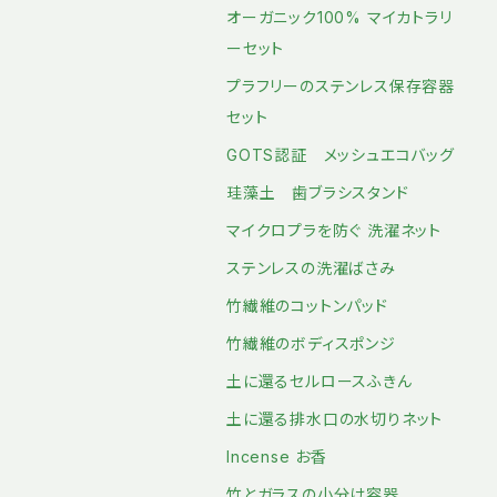
オーガニック100% マイカトラリ
ーセット
プラフリーのステンレス保存容器
セット
GOTS認証 メッシュエコバッグ
珪藻土 歯ブラシスタンド
マイクロプラを防ぐ 洗濯ネット
ステンレスの洗濯ばさみ
竹繊維のコットンパッド
竹繊維のボディスポンジ
土に還るセルロースふきん
土に還る排水口の水切りネット
Incense お香
竹とガラスの小分け容器