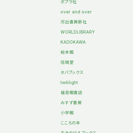
ポプラ社
over and over
河出書房新社
WORLDLIBRARY
KADOKAWA
絵本館
信陽堂
タバブックス
twililight
福音館書店
みすず書房
小学館
こころの本
生きのびるブックス