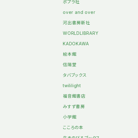
ポプラ社
over and over
河出書房新社
WORLDLIBRARY
KADOKAWA
絵本館
信陽堂
タバブックス
twililight
福音館書店
みすず書房
小学館
こころの本
生きのびるブックス