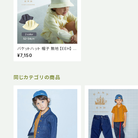
バケットハット 帽子 無地 【EEH】 S
S
¥7,150
同じカテゴリの商品