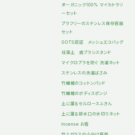
オーガニック100% マイカトラリ
ーセット
プラフリーのステンレス保存容器
セット
GOTS認証 メッシュエコバッグ
珪藻土 歯ブラシスタンド
マイクロプラを防ぐ 洗濯ネット
ステンレスの洗濯ばさみ
竹繊維のコットンパッド
竹繊維のボディスポンジ
土に還るセルロースふきん
土に還る排水口の水切りネット
Incense お香
竹とガラスの小分け容器