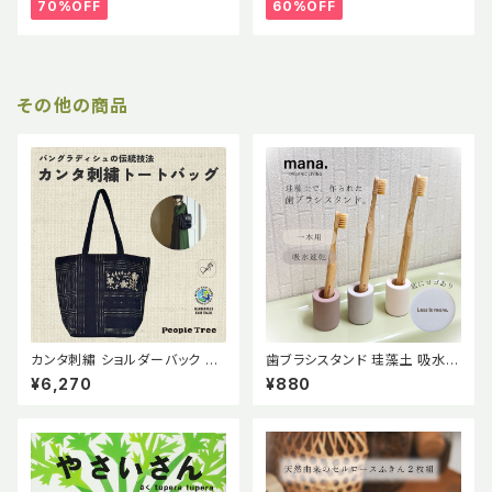
70%OFF
60%OFF
その他の商品
カンタ刺繡 ショルダーバック Pe
歯ブラシスタンド 珪藻土 吸水
ople Tree ピープルツリー 肩
速乾 防カビ【mana. ORGANIC
¥6,270
¥880
掛け 手刺繍 刺子 さしこ フェア
LIVING】
トレード コットン バングラデシュ
サイドプール・エンタープライズ
WFTO製品ラベル 伝統技法 エ
シカル