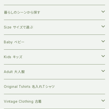
竹の舌磨き用ブラシ
オーガニックコットン100% エコバッグ
英語の絵本 (日本語CD付き)
SLEEP NO MORE スリープノーモア
マグホルダー
暮らしのシーンから探す
自然素材のキッチン用品
バイリンガル絵本(英語と日本語)
Zoologia ズーロジア
マルチホルダー
地球にやさしく暮らす
Size サイズで選ぶ
天然へちまスポンジ
マルチレスキューバーム
オーガニック100% マイカトラリーセット
環境問題関連の本
Born to Explore ボーントゥエクスプロアー
親子の絵本時間に
新生児サイズ
Baby ベビー
キッチングッズ
プラフリーのステンレス保存容器セット
食べ物の本
Petites Pommes プティットポム
かわいいあの子の出産祝いに
60サイズ 3ヶ月
Tops トップス
Kids キッズ
Long sleeve 長袖
GOTS認証 メッシュエコバッグ
ファッションの本
mana.ORGANIC LIVING
本を読む時間を作ってみる
70サイズ 6ヶ月
Bottoms ボトムス
Tops トップス
Adult 大人服
Short sleeve 半袖
シリコンボトル
Long sleeve 長袖
珪藻土 歯ブラシスタンド
ライフスタイルの本
Bibelot ビベロ
ゆっくりのんびり過ごす
80サイズ 12-18ヶ月
Romper ロンパース
Bottoms ボトムス
Tops トップス
Original Tshirts 名入れTシャツ
Short sleeve 半袖
ビベロの子ども服
マイクロプラを防ぐ 洗濯ネット
デザインの本
天衣無縫
お誕生日プレゼントに
90サイズ 2-3歳
Dress ワンピース
Dress ワンピース
Botoms ボトムス
Vintage Clothing 古着