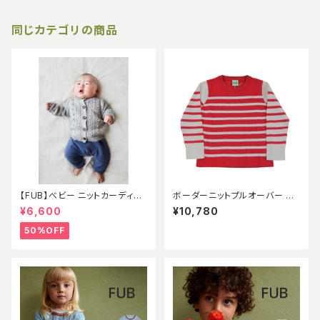
同じカテゴリの商品
【FUB】べビー ニットカーディガ
ボーダーニットプルオーバー ク
ン ポンポン ポップコーン セー
ルーネック【FUB】2022 SS レッ
¥6,600
¥10,780
ター ラムウール エコテックス認
ド Striped Knit ecru/red GO
証 2021AWBABY LAMBWOO
TS
50%OFF
L CARDIGAN GRAY MELAN
GE (oekotex) 出産祝い