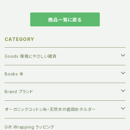
商品一覧に戻る
CATEGORY
Goods 環境にやさしい雑貨
繰り返し長く使える ステンレスボトル
Books 本
地球にやさしい 竹歯ブラシ
絵本 赤ちゃん向け
Brand ブランド
持ち運びに便利 竹歯ブラシケース
小分けに便利 ベジバッグ
絵本 お子さまへ
FUB ファブ
オーガニックコットン糸・天然木の歯固めホルダー
竹のデンタルスティックフロス
繰り返し使える ストロー
絵本 大人向け
EAST END HIGHLANDERS
おしゃぶり・おもちゃホルダー
Gift Wrapping ラッピング