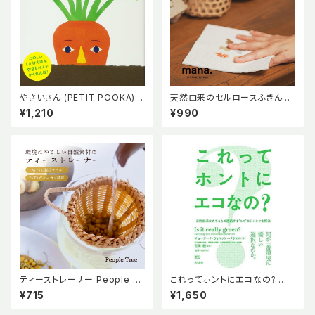
やさいさん (PETIT POOKA) t
天然由来のセルロースふきん２
upera tupera ツペラツペラ 0
枚組 【mana. ORGANIC LIVI
¥1,210
¥990
~3歳児向け しかけ絵本 野菜
NG】
さといも にんじん ごぼう たまね
ぎ 出産祝い プレゼント 赤ちゃ
ん絵本
ティーストレーナー People Tr
これってホントにエコなの? ジョ
ee 茶漉し フェアトレード 竹製
ージーナ ウィルソン=パウエ
¥715
¥1,650
茶こし ピープルツリー ゴミが出
ル 吉田綾 吉原かれん 東京
ない ゼロウェイスト
書籍