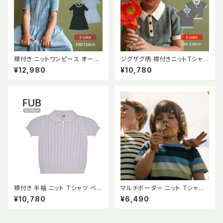
襟付き ニットワンピース オーガ
ジグザグ柄 襟付きニットTシャツ
ニックコットン GOTS認証【FU
オーガニックコットン GOTS認
¥12,980
¥10,780
B】 2023 SS
証【FUB】2023 SS
襟付き 半袖 ニット Tシャツ ベビ
マルチボーダー ニット Tシャツ
ー GOTS認証 【FUB】2023 S
【FUB】2022 SS Cloudy Blue
¥10,780
¥6,490
S
Striped Knit ecru/red GOT
S