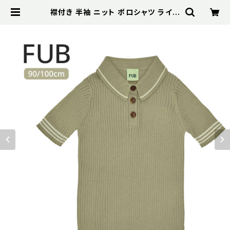
襟付き 半袖 ニット ポロシャツ ライン
入り ニットTシャツ オーガニックコッ
トン GOTS認証【FUB】2023 SS |
Bibelot