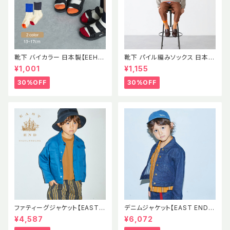
靴下 バイカラー 日本製【EEH】
靴下 パイル編みソックス 日本製
SS パイル素材 ソックス イース
【EEH】 AW
¥1,001
¥1,155
トエンドハイランダーズ
30%OFF
30%OFF
ファティーグジャケット【EAST E
デニムジャケット【EAST END H
ND HIGHLANDERS】EEH SS
IGHLANDERS】EEH Denim J
¥4,587
¥6,072
Fatigue Jacket
acket 児島デニム