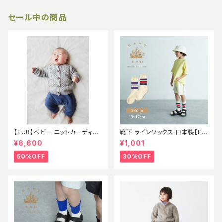
セール中の商品
【FUB】べビー ニットカーディガ
靴下 ラインソックス 日本製【EE
ン ポンポン ポップコーン セー
H】イーストエンドハイランダー
¥6,600
¥1,001
ター ラムウール エコテックス認
ズ
証 2021AWBABY LAMBWOO
50%OFF
30%OFF
L CARDIGAN GRAY MELAN
GE (oekotex) 出産祝い