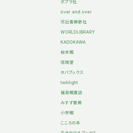
ポプラ社
over and over
河出書房新社
WORLDLIBRARY
KADOKAWA
絵本館
信陽堂
タバブックス
twililight
福音館書店
みすず書房
小学館
こころの本
生きのびるブックス