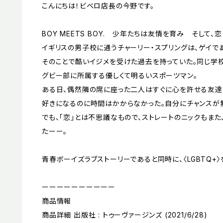
こんにちは！ビベロ店長の今野です。
BOY MEETS BOY. 少年たちは友情を育み そして、
イギリスの男子校に通うチャーリー・スプリングは、ゲイで
そのことで酷いイジメを受けた過去を持っていた。同じ学
グビー部に所属する優しくて明るいスポーツマン。
ある日、偶然隣の席に座った二人はすぐに心を許せる友達
好きになるのに時間はかからなかった。自分にチャンスが
でも、「恋」とは不思議なもので、ストレートのニックもま
たーー。
青春ボーイズラブストーリーであると同時に、〈LGBTQ+〉
ーーーーーーーーーー
商品情報
商品詳細 出版社 : トゥーヴァージンズ (2021/6/28)