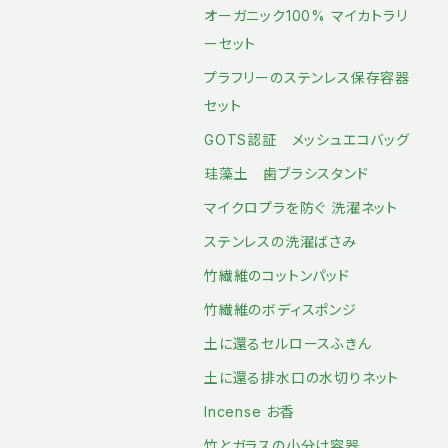
オーガニック100% マイカトラリ
ーセット
プラフリーのステンレス保存容器
セット
GOTS認証 メッシュエコバッグ
珪藻土 歯ブラシスタンド
マイクロプラを防ぐ 洗濯ネット
ステンレスの洗濯ばさみ
竹繊維のコットンパッド
竹繊維のボディスポンジ
土に還るセルロースふきん
土に還る排水口の水切りネット
Incense お香
竹とガラスの小分け容器