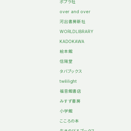
ポプラ社
over and over
河出書房新社
WORLDLIBRARY
KADOKAWA
絵本館
信陽堂
タバブックス
twililight
福音館書店
みすず書房
小学館
こころの本
生きのびるブックス