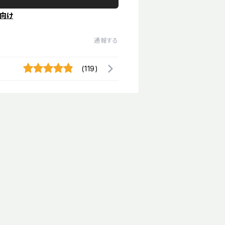
向け
通報する
(119)