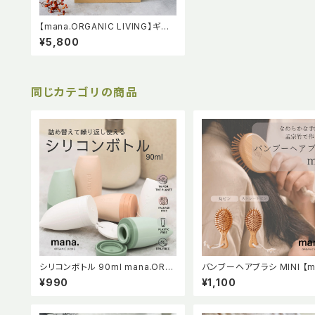
【mana.ORGANIC LIVING】ギフト
D. お出かけボトルセット
¥5,800
同じカテゴリの商品
シリコンボトル 90ml mana.ORG
バンブーヘアブラシ MINI 【m
ANIC LIVING マナ マナオーガニッ
ORGANIC LIVING】
¥990
¥1,100
クリビング 詰め替え シリコン製 ボ
トル BPAフリー 持ち運び トラベル
グッズ 小分け容器 キャンプ用品 サ