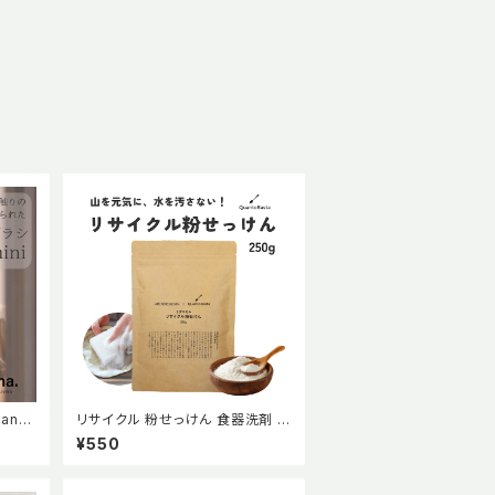
ana.
リサイクル 粉せっけん 食器洗剤 香
料不使用 純石けん分 弱アルカリ性
¥550
ナチュラル エコ エシカル quanto
basta【QuantoBasta】クアントバ
スタ