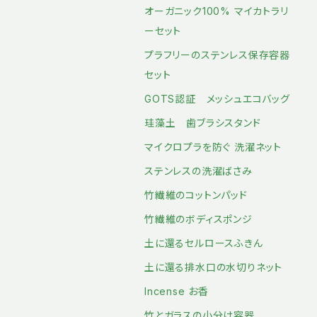
オーガニック100% マイカトラリ
ーセット
プラフリーのステンレス保存容器
セット
GOTS認証 メッシュエコバッグ
珪藻土 歯ブラシスタンド
マイクロプラを防ぐ 洗濯ネット
ステンレスの洗濯ばさみ
竹繊維のコットンパッド
竹繊維のボディスポンジ
土に還るセルロースふきん
土に還る排水口の水切りネット
Incense お香
竹とガラスの小分け容器