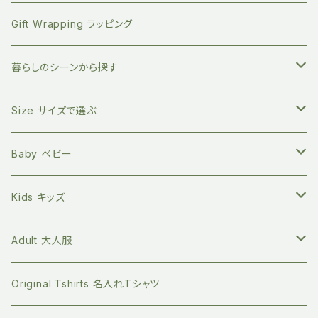
竹のデンタルスティックフロス
繰り返し使える ストロー
絵本 大人向け
EAST END HIGHLANDERS
おしゃぶり・おもちゃホルダー
Gift Wrapping ラッピング
竹の舌磨き用ブラシ
オーガニックコットン100% エコバッグ
英語の絵本 (日本語CD付き)
SLEEP NO MORE スリープノーモア
マグホルダー
暮らしのシーンから探す
自然素材のキッチン用品
バイリンガル絵本(英語と日本語)
Zoologia ズーロジア
マルチホルダー
地球にやさしく暮らす
Size サイズで選ぶ
天然へちまスポンジ
マルチレスキューバーム
オーガニック100% マイカトラリーセット
環境問題関連の本
Born to Explore ボーントゥエクスプロアー
親子の絵本時間に
新生児サイズ
Baby ベビー
キッチングッズ
プラフリーのステンレス保存容器セット
食べ物の本
Petites Pommes プティットポム
かわいいあの子の出産祝いに
60サイズ 3ヶ月
Tops トップス
Kids キッズ
Long sleeve 長袖
GOTS認証 メッシュエコバッグ
ファッションの本
mana.ORGANIC LIVING
本を読む時間を作ってみる
70サイズ 6ヶ月
Bottoms ボトムス
Tops トップス
Adult 大人服
Short sleeve 半袖
シリコンボトル
Long sleeve 長袖
珪藻土 歯ブラシスタンド
ライフスタイルの本
Bibelot ビベロ
ゆっくりのんびり過ごす
80サイズ 12-18ヶ月
Romper ロンパース
Bottoms ボトムス
Tops トップス
Original Tshirts 名入れTシャツ