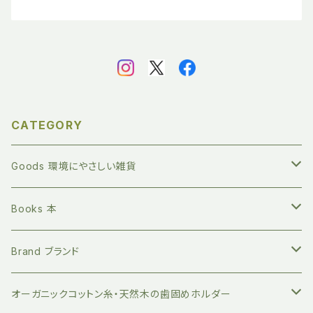
CATEGORY
Goods 環境にやさしい雑貨
繰り返し長く使える ステンレスボトル
Books 本
地球にやさしい 竹歯ブラシ
絵本 赤ちゃん向け
Brand ブランド
持ち運びに便利 竹歯ブラシケース
小分けに便利 ベジバッグ
絵本 お子さまへ
FUB ファブ
オーガニックコットン糸・天然木の歯固めホルダー