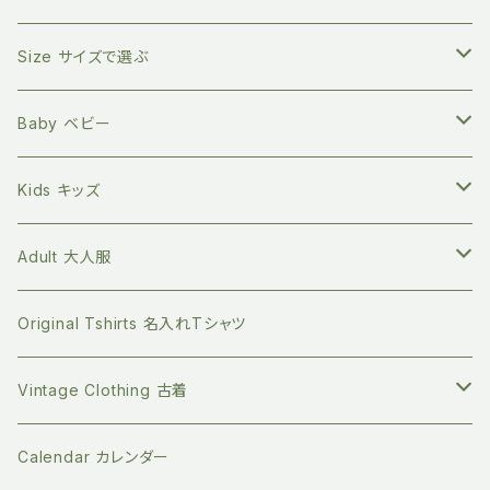
自然素材のキッチン用品
バイリンガル絵本(英語と日本語)
Zoologia ズーロジア
マルチホルダー
地球にやさしく暮らす
Size サイズで選ぶ
天然へちまスポンジ
マルチレスキューバーム
オーガニック100% マイカトラリーセット
環境問題関連の本
Born to Explore ボーントゥエクスプロアー
親子の絵本時間に
新生児サイズ
Baby ベビー
キッチングッズ
プラフリーのステンレス保存容器セット
食べ物の本
Petites Pommes プティットポム
かわいいあの子の出産祝いに
60サイズ 3ヶ月
Tops トップス
Kids キッズ
Long sleeve 長袖
GOTS認証 メッシュエコバッグ
ファッションの本
mana.ORGANIC LIVING
本を読む時間を作ってみる
70サイズ 6ヶ月
Bottoms ボトムス
Tops トップス
Adult 大人服
Short sleeve 半袖
シリコンボトル
Long sleeve 長袖
珪藻土 歯ブラシスタンド
ライフスタイルの本
Bibelot ビベロ
ゆっくりのんびり過ごす
80サイズ 12-18ヶ月
Romper ロンパース
Bottoms ボトムス
Tops トップス
Original Tshirts 名入れTシャツ
Short sleeve 半袖
ビベロの子ども服
マイクロプラを防ぐ 洗濯ネット
デザインの本
天衣無縫
お誕生日プレゼントに
90サイズ 2-3歳
Dress ワンピース
Dress ワンピース
Botoms ボトムス
Vintage Clothing 古着
ビベロのオーダーメイドバッグ
ステンレスの洗濯ばさみ
ジェンダーの本
People Tree ピープルツリー
新年の支度に
100サイズ 3-4歳
Socks ソックス
Jacket ジャケット
Dress ワンピース
Knit ニット
Calendar カレンダー