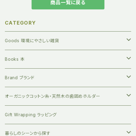
商品一覧に戻る
CATEGORY
Goods 環境にやさしい雑貨
繰り返し長く使える ステンレスボトル
Books 本
地球にやさしい 竹歯ブラシ
絵本 赤ちゃん向け
Brand ブランド
持ち運びに便利 竹歯ブラシケース
小分けに便利 ベジバッグ
絵本 お子さまへ
FUB ファブ
オーガニックコットン糸・天然木の歯固めホルダー
竹のデンタルスティックフロス
繰り返し使える ストロー
絵本 大人向け
EAST END HIGHLANDERS
おしゃぶり・おもちゃホルダー
Gift Wrapping ラッピング
竹の舌磨き用ブラシ
オーガニックコットン100% エコバッグ
英語の絵本 (日本語CD付き)
SLEEP NO MORE スリープノーモア
マグホルダー
暮らしのシーンから探す