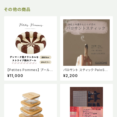
その他の商品
【Petites Pommes】 プール
パロサント スティック PaloSan
直径95cm CHARLESTON T
to Stick GLOSOME グローサ
¥11,000
¥2,200
AN BPAフリー プティットポム
ム 瞑想 浄化 幸運 ヨガ リラック
プチポム
ス 聖なる木 ペルー