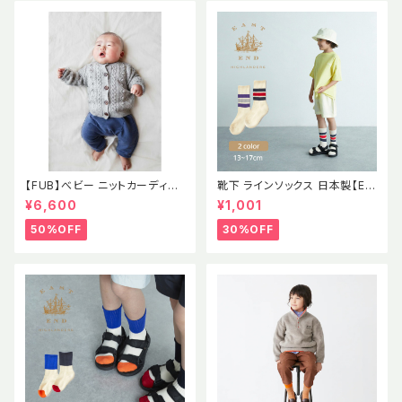
【FUB】べビー ニットカーディガ
靴下 ラインソックス 日本製【EE
ン ポンポン ポップコーン セー
H】イーストエンドハイランダー
¥6,600
¥1,001
ター ラムウール エコテックス認
ズ
証 2021AWBABY LAMBWOO
50%OFF
30%OFF
L CARDIGAN GRAY MELAN
GE (oekotex) 出産祝い