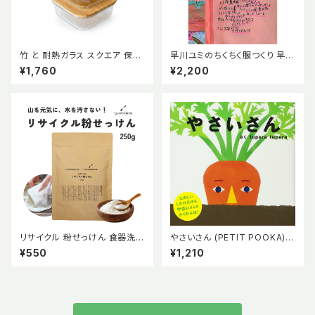
竹 と 耐熱ガラス スクエア 保存
早川ユミのちくちく服つくり 早川
容器 小サイズ 320ml 単品 竹
ユミ アノニマスタジオ
¥1,760
¥2,200
蓋 ガラス容器【mana. ORGANI
C LIVING】
リサイクル 粉せっけん 食器洗剤
やさいさん (PETIT POOKA) t
香料不使用 純石けん分 弱アル
upera tupera ツペラツペラ 0
¥550
¥1,210
カリ性 ナチュラル エコ エシカル
~3歳児向け しかけ絵本 野菜
quantobasta【QuantoBast
さといも にんじん ごぼう たまね
a】クアントバスタ
ぎ 出産祝い プレゼント 赤ちゃ
ん絵本