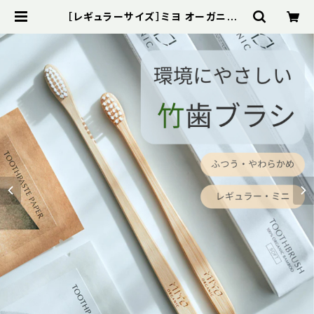
［レギュラーサイズ］ミヨ オーガニック
竹歯ブラシ ふつう やわらかめ【MiYO
ORGNIC】 | Bibelot