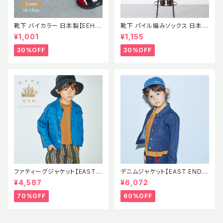
靴下 バイカラー 日本製【EEH】
靴下 パイル編みソックス 日本製
SS パイル素材 ソックス イース
【EEH】 AW
¥1,001
¥1,155
トエンドハイランダーズ
30%OFF
30%OFF
ファティーグジャケット【EAST E
デニムジャケット【EAST END H
ND HIGHLANDERS】EEH SS
IGHLANDERS】EEH Denim J
¥4,587
¥6,072
Fatigue Jacket
acket 児島デニム
70%OFF
60%OFF