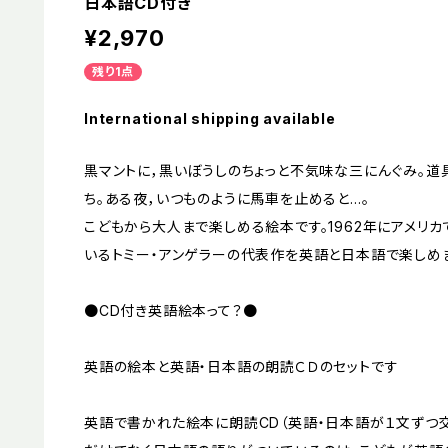
日本語CD付き
¥2,970
残り1点
International shipping available
黒マントに，黒いぼうしのちょっと不気味な三にんぐみ。道
ち。ある夜，いつものように馬車を止めると…。
こどもから大人まで楽しめる絵本です。1962年にアメリ
いるトミー・アンゲラーの代表作を英語と日本語で楽しめ
●CD付き英語絵本って？●
英語の絵本と英語・日本語の朗読ＣＤのセットです
英語で書かれた絵本に朗読CD（英語・日本語が１文ずつ