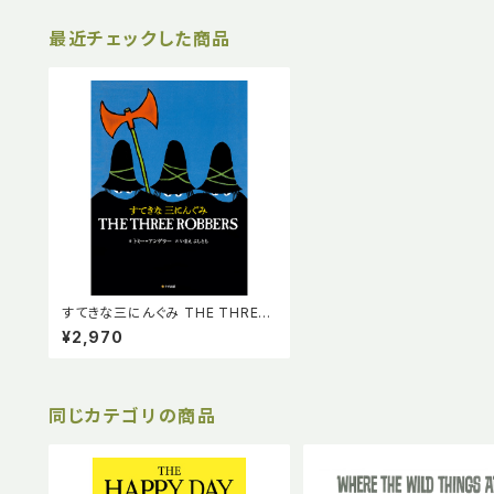
最近チェックした商品
すてきな三にんぐみ THE THREE
ROBBERS トミー・アンゲラー 英
¥2,970
語絵本 英語日本語CD付き
同じカテゴリの商品