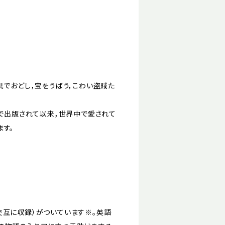
具でおどし，宝をうばう，こわい盗賊た
カで出版されて以来，世界中で愛されて
ます。
交互に収録）がついています※。英語