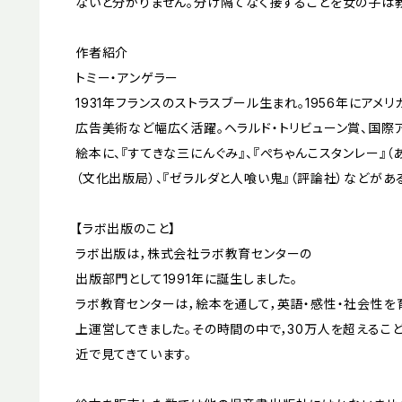
ないと分かりません。分け隔てなく接することを女の子は教
作者紹介
トミー・アンゲラー
1931年フランスのストラスブール生まれ。1956年にアメ
広告美術など幅広く活躍。ヘラルド・トリビューン賞、国際
絵本に、『すてきな三にんぐみ』、『ぺちゃんこスタンレー』（
（文化出版局）、『ゼラルダと人喰い鬼』（評論社）などがあ
【ラボ出版のこと】
ラボ出版は，株式会社ラボ教育センターの
出版部門として1991年に誕生しました。
ラボ教育センターは，絵本を通して，英語・感性・社会性を育
上運営してきました。その時間の中で，30万人を超えるこ
近で見てきています。