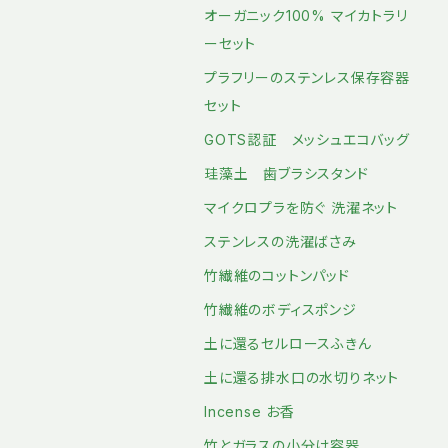
オーガニック100% マイカトラリ
ーセット
プラフリーのステンレス保存容器
セット
GOTS認証 メッシュエコバッグ
珪藻土 歯ブラシスタンド
マイクロプラを防ぐ 洗濯ネット
ステンレスの洗濯ばさみ
竹繊維のコットンパッド
竹繊維のボディスポンジ
土に還るセルロースふきん
土に還る排水口の水切りネット
Incense お香
竹とガラスの小分け容器