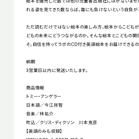
絵本を販売した数では他の児童書出版社にはかないません
れる姿を見てきた数ならば，誰にも負けないという自負が
ただ読むだけではない絵本の楽しみ方，絵本からこどもが
どもの未来にどうつながるのか，そんな絵本とこどもの関
そ，自信を持ってラボのCD付き英語絵本をお届けできるの
納期
3営業日以内に発送いたします。
商品情報
トミー・アンゲラー
日本語／今江祥智
音楽／林祐介
吹込／クリス・ディクソン 川本克彦
【英語のみも収録】