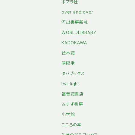
ポプラ社
over and over
河出書房新社
WORLDLIBRARY
KADOKAWA
絵本館
信陽堂
タバブックス
twililight
福音館書店
みすず書房
小学館
こころの本
生きのびるブックス