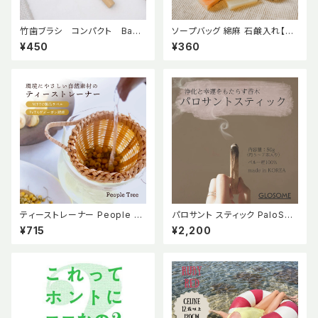
竹歯ブラシ コンパクト Bam
ソープバッグ 綿麻 石鹸入れ【m
boo Toothbrush 【mana. O
ana.ORGANIC LIVING】
¥450
¥360
RGANIC LIVING】
ティーストレーナー People Tr
パロサント スティック PaloSan
ee 茶漉し フェアトレード 竹製
to Stick GLOSOME グローサ
¥715
¥2,200
茶こし ピープルツリー ゴミが出
ム 瞑想 浄化 幸運 ヨガ リラック
ない ゼロウェイスト
ス 聖なる木 ペルー