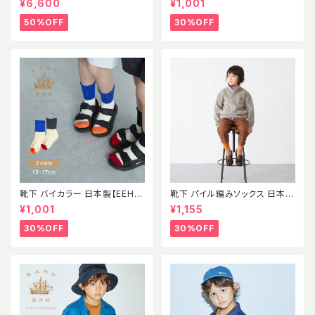
¥6,600
¥1,001
ター ラムウール エコテックス認
ズ
証 2021AWBABY LAMBWOO
50%OFF
30%OFF
L CARDIGAN GRAY MELAN
GE (oekotex) 出産祝い
靴下 バイカラー 日本製【EEH】
靴下 パイル編みソックス 日本製
SS パイル素材 ソックス イース
【EEH】 AW
¥1,001
¥1,155
トエンドハイランダーズ
30%OFF
30%OFF