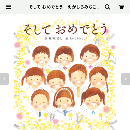
そして おめでとう えがしらみちこ
卒園祝い 卒園式 ニジノ絵本屋 | B
ibelot