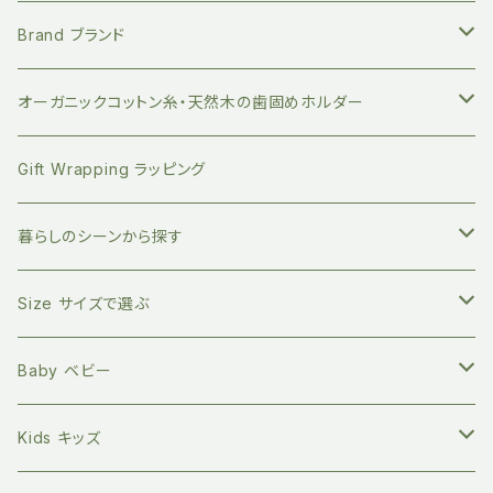
地球にやさしい 竹歯ブラシ
絵本 赤ちゃん向け
Brand ブランド
持ち運びに便利 竹歯ブラシケース
小分けに便利 ベジバッグ
絵本 お子さまへ
FUB ファブ
オーガニックコットン糸・天然木の歯固めホルダー
竹のデンタルスティックフロス
繰り返し使える ストロー
絵本 大人向け
EAST END HIGHLANDERS
おしゃぶり・おもちゃホルダー
Gift Wrapping ラッピング
竹の舌磨き用ブラシ
オーガニックコットン100% エコバッグ
英語の絵本 (日本語CD付き)
SLEEP NO MORE スリープノーモア
マグホルダー
暮らしのシーンから探す
自然素材のキッチン用品
バイリンガル絵本(英語と日本語)
Zoologia ズーロジア
マルチホルダー
地球にやさしく暮らす
Size サイズで選ぶ
天然へちまスポンジ
マルチレスキューバーム
オーガニック100% マイカトラリーセット
環境問題関連の本
Born to Explore ボーントゥエクスプロアー
親子の絵本時間に
新生児サイズ
Baby ベビー
キッチングッズ
プラフリーのステンレス保存容器セット
食べ物の本
Petites Pommes プティットポム
かわいいあの子の出産祝いに
60サイズ 3ヶ月
Tops トップス
Kids キッズ