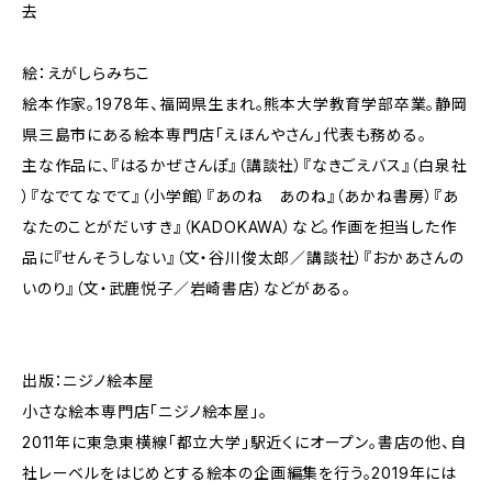
去
絵：えがしらみちこ
絵本作家。1978年、福岡県生まれ。熊本大学教育学部卒業。静岡
県三島市にある絵本専門店「えほんやさん」代表も務める。
主な作品に、『はるかぜさんぽ』（講談社）『なきごえバス』（白泉社
）『なでてなでて』（小学館）『あのね あのね』（あかね書房）『あ
なたのことがだいすき』（KADOKAWA）など。作画を担当した作
品に『せんそうしない』（文・谷川俊太郎／講談社）『おかあさんの
いのり』（文・武鹿悦子／岩崎書店）などがある。
出版：ニジノ絵本屋
小さな絵本専門店「ニジノ絵本屋」。
2011年に東急東横線「都立大学」駅近くにオープン。書店の他、自
社レーベルをはじめとする絵本の企画編集を行う。2019年には