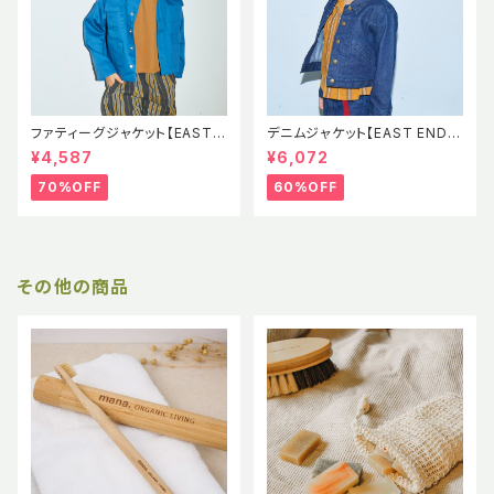
ファティーグジャケット【EAST E
デニムジャケット【EAST END H
ND HIGHLANDERS】EEH SS
IGHLANDERS】EEH Denim J
¥4,587
¥6,072
Fatigue Jacket
acket 児島デニム
70%OFF
60%OFF
その他の商品