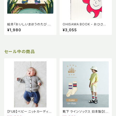
絵本『おいしいまほうのたび あ
OHISAMA BOOK - おひさま
さごはんのたね』AGRI BATON
から届いた歌 - テライシマナ
¥1,980
¥3,055
PROJECT 小林由季 木谷佳子
竹紙でできた本 ベジタブルイ
ニジノ絵本屋
ンク使用 手作業で作られた絵
本 ニジノ絵本屋
セール中の商品
【FUB】べビー ニットカーディガ
靴下 ラインソックス 日本製【EE
ン ポンポン ポップコーン セー
H】イーストエンドハイランダー