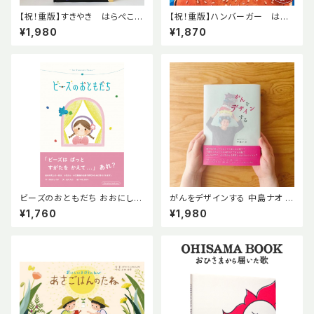
【祝！重版】すきやき はらぺこ印
【祝！重版】ハンバーガー はら
2 はらぺこめがね ニジノ絵本
ぺこ印3 はらぺこめがね ニジ
¥1,980
¥1,870
屋 擬音
ノ絵本屋 擬音
ビーズのおともだち おおにしわ
がんをデザインする 中島ナオ ナ
か ニジノ絵本屋 小児がん【特典
オカケル ニジノ絵本屋
¥1,760
¥1,980
ペーパーアイテムセット付】わか
ちゃんメッセージカード有