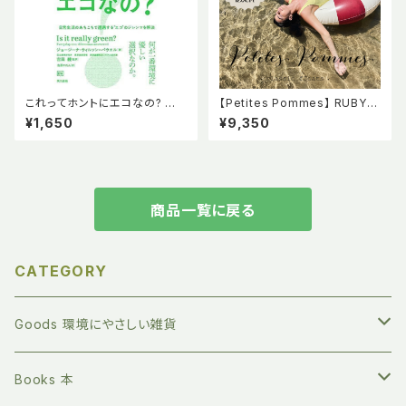
これってホントにエコなの? ジョ
【Petites Pommes】 RUBY R
ージーナ ウィルソン=パウエ
ED 浮き輪 120cm フロート BP
¥1,650
¥9,350
ル 吉田綾 吉原かれん 東京
Aフリー 6才〜大人 プティット
書籍
ポム プチポム FLOAT
商品一覧に戻る
CATEGORY
Goods 環境にやさしい雑貨
繰り返し長く使える ステンレスボトル
Books 本