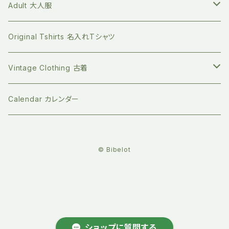
Long sleeve 長袖
GOTS認証 メッシュエコバッグ
ファッションの本
mana.ORGANIC LIVING
本を読む時間を作ってみる
70サイズ 6ヶ月
Bottoms ボトムス
Tops トップス
Adult 大人服
Short sleeve 半袖
シリコンボトル
Long sleeve 長袖
珪藻土 歯ブラシスタンド
ライフスタイルの本
Bibelot ビベロ
ゆっくりのんびり過ごす
80サイズ 12-18ヶ月
Romper ロンパース
Bottoms ボトムス
Tops トップス
Original Tshirts 名入れTシャツ
Short sleeve 半袖
ビベロの子ども服
マイクロプラを防ぐ 洗濯ネット
デザインの本
天衣無縫
お誕生日プレゼントに
90サイズ 2-3歳
Dress ワンピース
Dress ワンピース
Botoms ボトムス
Vintage Clothing 古着
ビベロのオーダーメイドバッグ
ステンレスの洗濯ばさみ
ジェンダーの本
People Tree ピープルツリー
新年の支度に
100サイズ 3-4歳
Socks ソックス
Jacket ジャケット
Dress ワンピース
Knit ニット
Calendar カレンダー
バック
竹繊維のコットンパッド
子育ての本
ハイドロフィル
クリスマスにぴったり
110サイズ 4‐5歳
Hat 帽子
Hat 帽子
Belly warmer 腹巻
© Bibelot
竹繊維のボディスポンジ
社会問題の本
ジオーガニクス
古いものを愛でる
120サイズ 5-6歳
Scarf マフラー
Socks ソックス
小物
she-sow
アームカバー
土に還るセルロースふきん
コミック
LA CORVETTE ラ・コルベット
夏のお出かけに
130サイズ 7-8歳
Backpack リュック
オーガニックコットンインナー
土に還る排水口の水切りネット
児童書
セキララカード
自分のケアをする
140サイズ 9-11歳
Scarf マフラー
コスメ
ショップに質問する