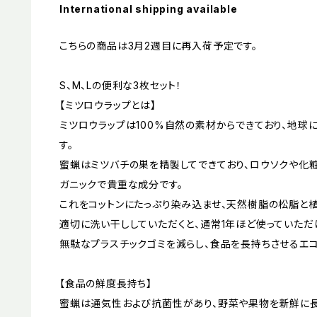
International shipping available
こちらの商品は3月2週目に再入荷予定です。
S、M、Lの便利な3枚セット！
【ミツロウラップとは】
ミツロウラップは100%自然の素材からできており、地球
す。
蜜蝋はミツバチの巣を精製してできており、ロウソクや化粧
ガニックで貴重な成分です。
これをコットンにたっぷり染み込ませ、天然樹脂の松脂と
適切に洗い干ししていただくと、通常1年ほど使っていただ
無駄なプラスチックゴミを減らし、食品を長持ちさせるエコ
【食品の鮮度長持ち】
蜜蝋は通気性および抗菌性があり、野菜や果物を新鮮に長