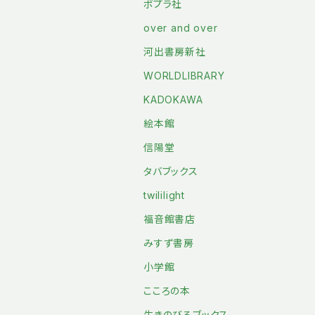
ポプラ社
over and over
河出書房新社
WORLDLIBRARY
KADOKAWA
絵本館
信陽堂
タバブックス
twililight
福音館書店
みすず書房
小学館
こころの本
生きのびるブックス