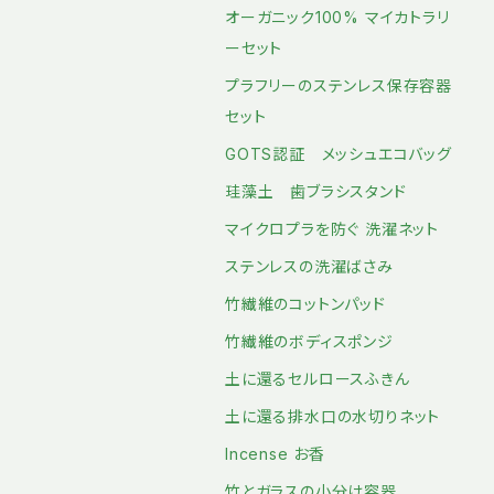
オーガニック100% マイカトラリ
ーセット
プラフリーのステンレス保存容器
セット
GOTS認証 メッシュエコバッグ
珪藻土 歯ブラシスタンド
マイクロプラを防ぐ 洗濯ネット
ステンレスの洗濯ばさみ
竹繊維のコットンパッド
竹繊維のボディスポンジ
土に還るセルロースふきん
土に還る排水口の水切りネット
Incense お香
竹とガラスの小分け容器