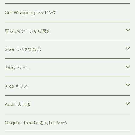
竹のデンタルスティックフロス
繰り返し使える ストロー
絵本 大人向け
EAST END HIGHLANDERS
おしゃぶり・おもちゃホルダー
Gift Wrapping ラッピング
竹の舌磨き用ブラシ
オーガニックコットン100% エコバッグ
英語の絵本 (日本語CD付き)
SLEEP NO MORE スリープノーモア
マグホルダー
暮らしのシーンから探す
自然素材のキッチン用品
バイリンガル絵本(英語と日本語)
Zoologia ズーロジア
マルチホルダー
地球にやさしく暮らす
Size サイズで選ぶ
天然へちまスポンジ
マルチレスキューバーム
オーガニック100% マイカトラリーセット
環境問題関連の本
Born to Explore ボーントゥエクスプロアー
親子の絵本時間に
新生児サイズ
Baby ベビー
キッチングッズ
プラフリーのステンレス保存容器セット
食べ物の本
Petites Pommes プティットポム
かわいいあの子の出産祝いに
60サイズ 3ヶ月
Tops トップス
Kids キッズ
Long sleeve 長袖
GOTS認証 メッシュエコバッグ
ファッションの本
mana.ORGANIC LIVING
本を読む時間を作ってみる
70サイズ 6ヶ月
Bottoms ボトムス
Tops トップス
Adult 大人服
Short sleeve 半袖
シリコンボトル
Long sleeve 長袖
珪藻土 歯ブラシスタンド
ライフスタイルの本
Bibelot ビベロ
ゆっくりのんびり過ごす
80サイズ 12-18ヶ月
Romper ロンパース
Bottoms ボトムス
Tops トップス
Original Tshirts 名入れTシャツ