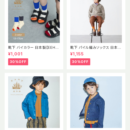
靴下 バイカラー 日本製【EEH】
靴下 パイル編みソックス 日本製
SS パイル素材 ソックス イース
【EEH】 AW
¥1,001
¥1,155
トエンドハイランダーズ
30%OFF
30%OFF