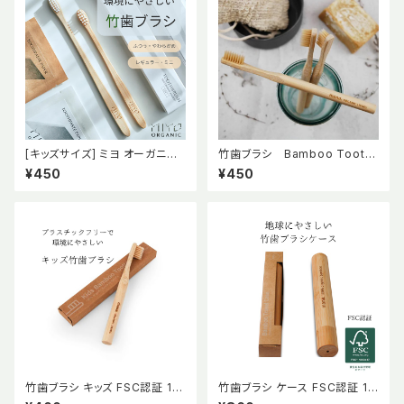
[キッズサイズ] ミヨ オーガニッ
竹歯ブラシ Bamboo Tooth
ク 竹歯ブラシ やわらかめ【MiY
brush 【mana.ORGANIC LIVI
¥450
¥450
O ORGNIC】
NG】
竹歯ブラシ キッズ FSC認証 10
竹歯ブラシ ケース FSC認証 10
0% オーガニック【mana. ORG
0% オーガニック 【mana.ORG