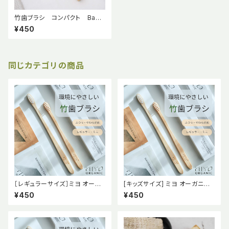
竹歯ブラシ コンパクト Bam
boo Toothbrush 【mana. O
¥450
RGANIC LIVING】
同じカテゴリの商品
［レギュラーサイズ］ミヨ オーガ
[キッズサイズ] ミヨ オーガニッ
ニック 竹歯ブラシ ふつう やわら
ク 竹歯ブラシ ふつう【MiYO O
¥450
¥450
かめ【MiYO ORGNIC】
RGNIC】