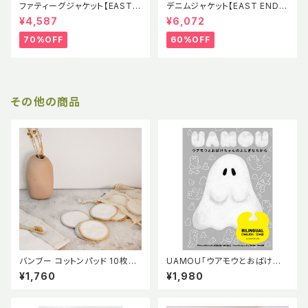
ファティーグジャケット【EAST E
デニムジャケット【EAST END H
ND HIGHLANDERS】EEH SS
IGHLANDERS】EEH Denim J
¥4,587
¥6,072
Fatigue Jacket
acket 児島デニム
70%OFF
60%OFF
その他の商品
バンブー コットンパッド 10枚セ
UAMOU「ウアモウとおばけちゃ
ット コットン 洗濯ネット付き オ
んのふしぎなちから」高木綾子／
¥1,760
¥1,980
ーガニック スキンケア 竹繊維
宮野隆
コットン 【mana.ORGANIC LIV
ING】