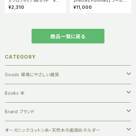
ミツロウラップ3枚セット オー
【Petites Pommes】 プール
シャン おさかな柄 【mana.
直径95cm CHARLESTON T
¥2,310
¥11,000
ORGANIC LIVING】
AN BPAフリー プティットポム
プチポム
商品一覧に戻る
CATEGORY
Goods 環境にやさしい雑貨
繰り返し長く使える ステンレスボトル
Books 本
地球にやさしい 竹歯ブラシ
絵本 赤ちゃん向け
Brand ブランド
持ち運びに便利 竹歯ブラシケース
小分けに便利 ベジバッグ
絵本 お子さまへ
FUB ファブ
オーガニックコットン糸・天然木の歯固めホルダー