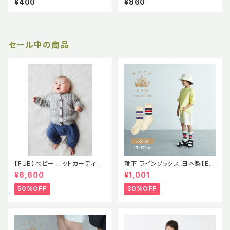
¥400
¥860
ANIC LIVING】
ANIC LIVING】 歯ブラシケース
セール中の商品
【FUB】べビー ニットカーディガ
靴下 ラインソックス 日本製【EE
ン ポンポン ポップコーン セー
H】イーストエンドハイランダー
¥6,600
¥1,001
ター ラムウール エコテックス認
ズ
証 2021AWBABY LAMBWOO
50%OFF
30%OFF
L CARDIGAN GRAY MELAN
GE (oekotex) 出産祝い