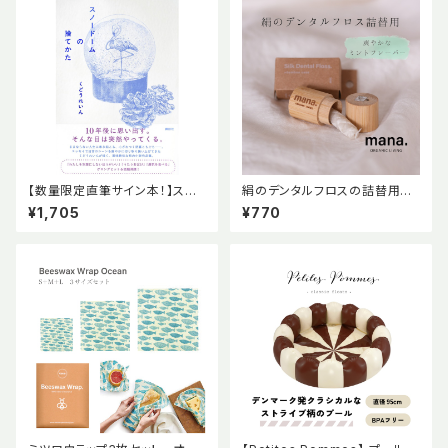
【数量限定直筆サイン本！】スノ
絹のデンタルフロスの詰替用
ードームの捨てかた くどうれ
【mana. ORGANIC LIVING】
¥1,705
¥770
いん