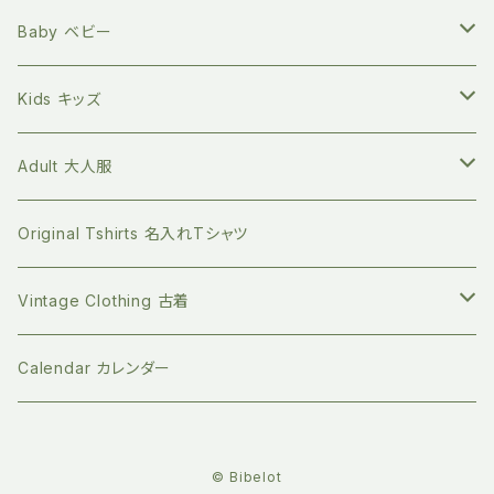
天然へちまスポンジ
マルチレスキューバーム
オーガニック100% マイカトラリーセット
環境問題関連の本
Born to Explore ボーントゥエクスプロアー
親子の絵本時間に
新生児サイズ
Baby ベビー
キッチングッズ
プラフリーのステンレス保存容器セット
食べ物の本
Petites Pommes プティットポム
かわいいあの子の出産祝いに
60サイズ 3ヶ月
Tops トップス
Kids キッズ
Long sleeve 長袖
GOTS認証 メッシュエコバッグ
ファッションの本
mana.ORGANIC LIVING
本を読む時間を作ってみる
70サイズ 6ヶ月
Bottoms ボトムス
Tops トップス
Adult 大人服
Short sleeve 半袖
シリコンボトル
Long sleeve 長袖
珪藻土 歯ブラシスタンド
ライフスタイルの本
Bibelot ビベロ
ゆっくりのんびり過ごす
80サイズ 12-18ヶ月
Romper ロンパース
Bottoms ボトムス
Tops トップス
Original Tshirts 名入れTシャツ
Short sleeve 半袖
ビベロの子ども服
マイクロプラを防ぐ 洗濯ネット
デザインの本
天衣無縫
お誕生日プレゼントに
90サイズ 2-3歳
Dress ワンピース
Dress ワンピース
Botoms ボトムス
Vintage Clothing 古着
ビベロのオーダーメイドバッグ
ステンレスの洗濯ばさみ
ジェンダーの本
People Tree ピープルツリー
新年の支度に
100サイズ 3-4歳
Socks ソックス
Jacket ジャケット
Dress ワンピース
Knit ニット
Calendar カレンダー
バック
竹繊維のコットンパッド
子育ての本
ハイドロフィル
クリスマスにぴったり
110サイズ 4‐5歳
Hat 帽子
Hat 帽子
Belly warmer 腹巻
© Bibelot