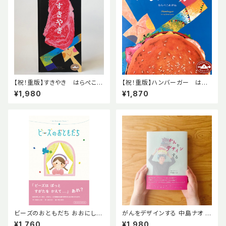
【祝！重版】すきやき はらぺこ印
【祝！重版】ハンバーガー はら
2 はらぺこめがね ニジノ絵本
ぺこ印3 はらぺこめがね ニジ
¥1,980
¥1,870
屋 擬音
ノ絵本屋 擬音
ビーズのおともだち おおにしわ
がんをデザインする 中島ナオ ナ
か ニジノ絵本屋 小児がん【特典
オカケル ニジノ絵本屋
¥1,760
¥1,980