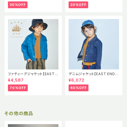
30%OFF
30%OFF
ファティーグジャケット【EAST E
デニムジャケット【EAST END H
ND HIGHLANDERS】EEH SS
IGHLANDERS】EEH Denim J
¥4,587
¥6,072
Fatigue Jacket
acket 児島デニム
70%OFF
60%OFF
その他の商品