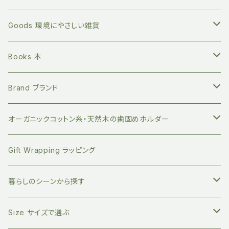
Goods 環境にやさしい雑貨
繰り返し長く使える ステンレスボトル
Books 本
地球にやさしい 竹歯ブラシ
絵本 赤ちゃん向け
Brand ブランド
持ち運びに便利 竹歯ブラシケース
小分けに便利 ベジバッグ
絵本 お子さまへ
FUB ファブ
オーガニックコットン糸・天然木の歯固めホルダー
竹のデンタルスティックフロス
繰り返し使える ストロー
絵本 大人向け
EAST END HIGHLANDERS
おしゃぶり・おもちゃホルダー
Gift Wrapping ラッピング
竹の舌磨き用ブラシ
オーガニックコットン100% エコバッグ
英語の絵本 (日本語CD付き)
SLEEP NO MORE スリープノーモア
マグホルダー
暮らしのシーンから探す
自然素材のキッチン用品
バイリンガル絵本(英語と日本語)
Zoologia ズーロジア
マルチホルダー
地球にやさしく暮らす
Size サイズで選ぶ