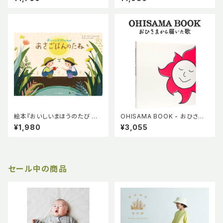
ペーパーアイテムセット付】わか
ちゃんメッセージカード有
絵本『おいしいまほうのたび あ
OHISAMA BOOK - おひさま
さごはんのたね』AGRI BATON
から届いた歌 - テライシマナ
¥1,980
¥3,055
PROJECT 小林由季 木谷佳子
竹紙でできた本 ベジタブルイ
ニジノ絵本屋
ンク使用 手作業で作られた絵
本 ニジノ絵本屋
セール中の商品