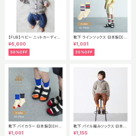
【FUB】べビー ニットカーディガ
靴下 ラインソックス 日本製【EE
ン ポンポン ポップコーン セー
H】イーストエンドハイランダー
¥6,600
¥1,001
ター ラムウール エコテックス認
ズ
証 2021AWBABY LAMBWOO
50%OFF
30%OFF
L CARDIGAN GRAY MELAN
GE (oekotex) 出産祝い
靴下 バイカラー 日本製【EEH】
靴下 パイル編みソックス 日本製
SS パイル素材 ソックス イース
【EEH】 AW
¥1,001
¥1,155
トエンドハイランダーズ