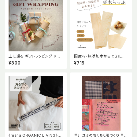
土に還る ギフトラッピング ドラ
国産材・無添加木からできた経
イフラワー リボンとメッセージ
木らっぷ 【長型】20枚入り Qua
¥300
¥715
が選べる！
ntoBasta クアントバスタ 国産
材 無添加木 経木 ラップお弁当
用品 食品包装 国産木材 土に還
る 使い捨て曲げわっぱ アカマツ
赤松 オーガニック おしゃれ か
わいい ナチュラル 天然素材 エ
コ エシカル サステナブル
《mana.ORGANIC LIVING》の
早川ユミのちくちく服つくり 早川