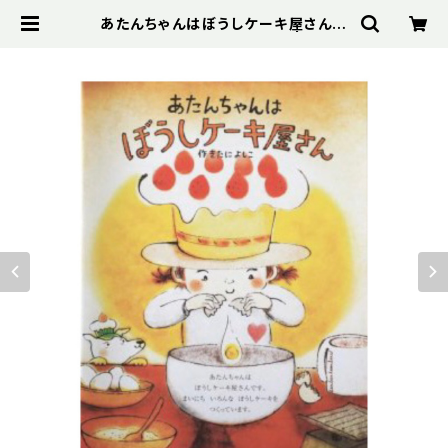
あたんちゃんはぼうしケーキ屋さん
きたによしこ ニジノ絵本屋 | Bibel
ot