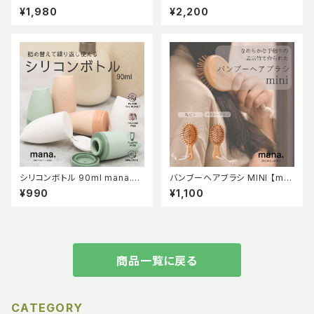
海を守る洗濯ネット Sサイズ
ユミ アノニマスタジオ
¥1,980
¥2,200
シリコンボトル 90ml mana.O
バンブーヘアブラシ MINI 【ma
RGANIC LIVING マナ マナオー
na. ORGANIC LIVING】
¥990
¥1,100
ガニックリビング 詰め替え シリ
コン製 ボトル BPAフリー 持ち
運び トラベルグッズ 小分け容器
キャンプ用品 サクラ モスグリー
ン ホワイト 全3色 エコ サスティ
ナブル
商品一覧に戻る
CATEGORY