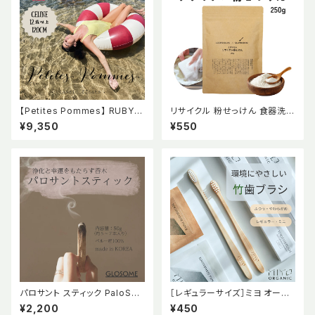
【Petites Pommes】 RUBY R
リサイクル 粉せっけん 食器洗剤
ED 浮き輪 120cm フロート BP
香料不使用 純石けん分 弱アル
¥9,350
¥550
Aフリー 6才〜大人 プティット
カリ性 ナチュラル エコ エシカル
ポム プチポム FLOAT
quantobasta【QuantoBast
a】クアントバスタ
パロサント スティック PaloSan
［レギュラーサイズ］ミヨ オーガ
to Stick GLOSOME グローサ
ニック 竹歯ブラシ ふつう やわら
¥2,200
¥450
ム 瞑想 浄化 幸運 ヨガ リラック
かめ【MiYO ORGNIC】