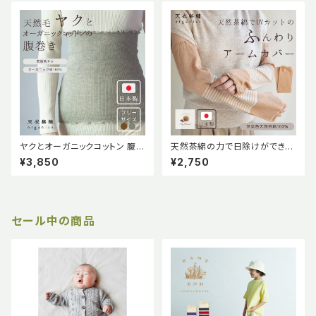
ヤクとオーガニックコットン 腹巻
天然茶綿の力で日除けができる
天衣無縫
ふんわりアームカバー ≪天衣無
¥3,850
¥2,750
縫≫
セール中の商品