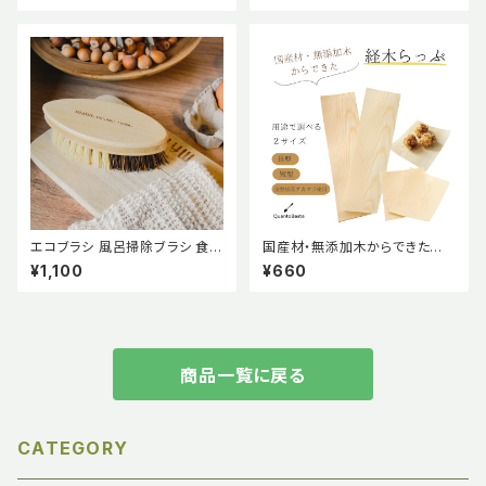
ス 聖なる木 ペルー
エコブラシ 風呂掃除ブラシ 食器
国産材・無添加木からできた経
洗いブラシ 【mana. ORGANIC
木らっぷ 【短型】20枚入り Qua
¥1,100
¥660
LIVING】
ntoBasta クアントバスタ 国産
材 無添加木 経木 ラップお弁当
用品 食品包装 国産木材 土に還
る 使い捨て曲げわっぱ アカマツ
赤松 オーガニック おしゃれ か
わいい ナチュラル 天然素材 エ
商品一覧に戻る
コ エシカル サステナブル
CATEGORY