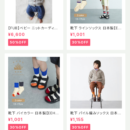
【FUB】べビー ニットカーディガ
靴下 ラインソックス 日本製【EE
ン ポンポン ポップコーン セー
H】イーストエンドハイランダー
¥6,600
¥1,001
ター ラムウール エコテックス認
ズ
証 2021AWBABY LAMBWOO
50%OFF
30%OFF
L CARDIGAN GRAY MELAN
GE (oekotex) 出産祝い
靴下 バイカラー 日本製【EEH】
靴下 パイル編みソックス 日本製
SS パイル素材 ソックス イース
【EEH】 AW
¥1,001
¥1,155
トエンドハイランダーズ
30%OFF
30%OFF