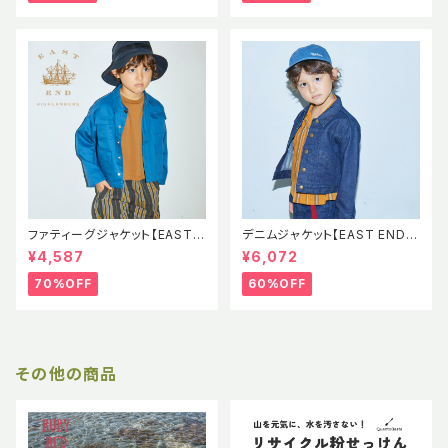
ファティーグジャケット【EAST E
デニムジャケット【EAST END H
ND HIGHLANDERS】EEH SS
IGHLANDERS】EEH Denim J
¥4,587
¥6,072
Fatigue Jacket
acket 児島デニム
70%OFF
60%OFF
その他の商品