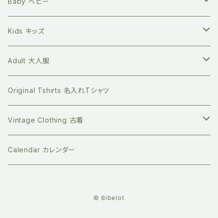
オーガニック100% マイカトラリーセット
環境問題関連の本
Born to Explore ボーントゥエクスプロアー
親子の絵本時間に
新生児サイズ
Baby ベビー
キッチングッズ
プラフリーのステンレス保存容器セット
食べ物の本
Petites Pommes プティットポム
かわいいあの子の出産祝いに
60サイズ 3ヶ月
Tops トップス
Kids キッズ
Long sleeve 長袖
GOTS認証 メッシュエコバッグ
ファッションの本
mana.ORGANIC LIVING
本を読む時間を作ってみる
70サイズ 6ヶ月
Bottoms ボトムス
Tops トップス
Adult 大人服
Short sleeve 半袖
シリコンボトル
Long sleeve 長袖
珪藻土 歯ブラシスタンド
ライフスタイルの本
Bibelot ビベロ
ゆっくりのんびり過ごす
80サイズ 12-18ヶ月
Romper ロンパース
Bottoms ボトムス
Tops トップス
Original Tshirts 名入れTシャツ
Short sleeve 半袖
ビベロの子ども服
マイクロプラを防ぐ 洗濯ネット
デザインの本
天衣無縫
お誕生日プレゼントに
90サイズ 2-3歳
Dress ワンピース
Dress ワンピース
Botoms ボトムス
Vintage Clothing 古着
ビベロのオーダーメイドバッグ
ステンレスの洗濯ばさみ
ジェンダーの本
People Tree ピープルツリー
新年の支度に
100サイズ 3-4歳
Socks ソックス
Jacket ジャケット
Dress ワンピース
Knit ニット
Calendar カレンダー
バック
竹繊維のコットンパッド
子育ての本
ハイドロフィル
クリスマスにぴったり
110サイズ 4‐5歳
Hat 帽子
Hat 帽子
Belly warmer 腹巻
© Bibelot
竹繊維のボディスポンジ
社会問題の本
ジオーガニクス
古いものを愛でる
120サイズ 5-6歳
Scarf マフラー
Socks ソックス
小物