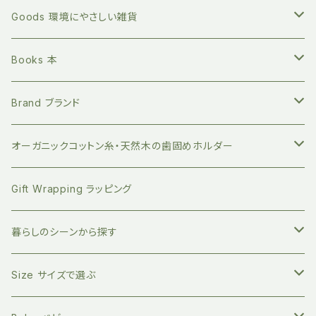
Goods 環境にやさしい雑貨
繰り返し長く使える ステンレスボトル
Books 本
地球にやさしい 竹歯ブラシ
絵本 赤ちゃん向け
Brand ブランド
持ち運びに便利 竹歯ブラシケース
小分けに便利 ベジバッグ
絵本 お子さまへ
FUB ファブ
オーガニックコットン糸・天然木の歯固めホルダー
竹のデンタルスティックフロス
繰り返し使える ストロー
絵本 大人向け
EAST END HIGHLANDERS
おしゃぶり・おもちゃホルダー
Gift Wrapping ラッピング
竹の舌磨き用ブラシ
オーガニックコットン100% エコバッグ
英語の絵本 (日本語CD付き)
SLEEP NO MORE スリープノーモア
マグホルダー
暮らしのシーンから探す
自然素材のキッチン用品
バイリンガル絵本(英語と日本語)
Zoologia ズーロジア
マルチホルダー
地球にやさしく暮らす
Size サイズで選ぶ
天然へちまスポンジ
マルチレスキューバーム