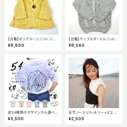
【古着】ポップコーンニット ジャ
【古着】ケーブルタートルニット
ケット ケーブル
グレー チュニック オーバーシル
¥8,600
¥8,560
エット
全54種類のデザインから選べ
天竺ノースリカットソー×ビスチ
る！ おとなサイズ Unisex
ェセットプルオーバー
¥3,500
¥2,500
MUCHIさんデザイン 名入れtシ
ャツ 描き下ろし