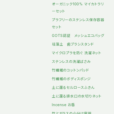
オーガニック100% マイカトラリ
ーセット
プラフリーのステンレス保存容器
セット
GOTS認証 メッシュエコバッグ
珪藻土 歯ブラシスタンド
マイクロプラを防ぐ 洗濯ネット
ステンレスの洗濯ばさみ
竹繊維のコットンパッド
竹繊維のボディスポンジ
土に還るセルロースふきん
土に還る排水口の水切りネット
Incense お香
竹とガラスの小分け容器