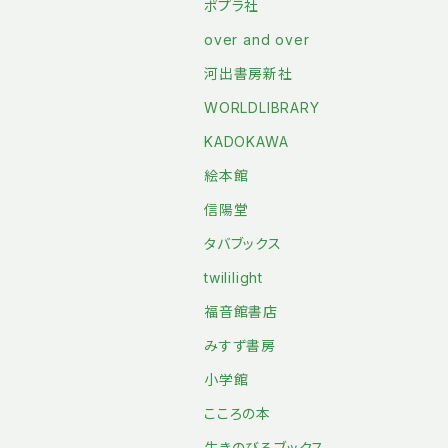
ポプラ社
over and over
河出書房新社
WORLDLIBRARY
KADOKAWA
絵本館
信陽堂
タバブックス
twililight
福音館書店
みすず書房
小学館
こころの本
生きのびるブックス