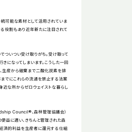
%持続可能な素材として活用されていま
収する役割もあり近年新たに注目されて
のでついつい受け取りがち。受け取って
行きになってしまいます。こうした一回
ず、生産から破棄まで二酸化炭素を排
1年までにこれらの流通を禁止する法案
身近な所からゼロウェイストな暮らし
ship Council®、森林管理協議会）
の便益に適い、きちんと管理された森
り経済的利益を生産者に還元する仕組