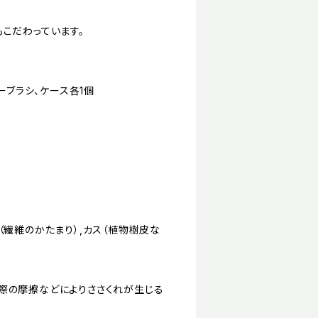
こだわっています。
ーブラシ、ケース各1個
（繊維のかたまり）,カス（植物樹皮な
。
際の摩擦などによりささくれが生じる