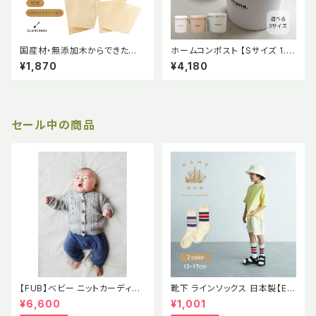
国産材・無添加木からできた経
ホームコンポスト 【Sサイズ 1.5
木らっぷ 【短型】100枚入り Qu
L】mana.ORGANIC LIVING ス
¥1,870
¥4,180
antoBasta クアントバスタ 国
テンレス綱 活性炭不織布
産材 無添加木 経木 ラップお弁
当用品 食品包装 国産木材 土に
還る 使い捨て曲げわっぱ アカ
マツ 赤松 オーガニック おしゃれ
セール中の商品
かわいい ナチュラル 天然素材
エコ エシカル サステナブル
【FUB】べビー ニットカーディガ
靴下 ラインソックス 日本製【EE
ン ポンポン ポップコーン セー
H】イーストエンドハイランダー
¥6,600
¥1,001
ター ラムウール エコテックス認
ズ