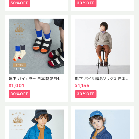
証 2021AWBABY LAMBWOO
50%OFF
30%OFF
L CARDIGAN GRAY MELAN
GE (oekotex) 出産祝い
靴下 バイカラー 日本製【EEH】
靴下 パイル編みソックス 日本製
SS パイル素材 ソックス イース
【EEH】 AW
¥1,001
¥1,155
トエンドハイランダーズ
30%OFF
30%OFF