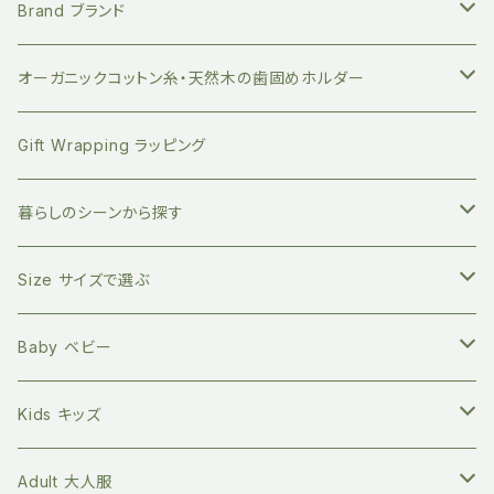
地球にやさしい 竹歯ブラシ
絵本 赤ちゃん向け
Brand ブランド
持ち運びに便利 竹歯ブラシケース
小分けに便利 ベジバッグ
絵本 お子さまへ
FUB ファブ
オーガニックコットン糸・天然木の歯固めホルダー
竹のデンタルスティックフロス
繰り返し使える ストロー
絵本 大人向け
EAST END HIGHLANDERS
おしゃぶり・おもちゃホルダー
Gift Wrapping ラッピング
竹の舌磨き用ブラシ
オーガニックコットン100% エコバッグ
英語の絵本 (日本語CD付き)
SLEEP NO MORE スリープノーモア
マグホルダー
暮らしのシーンから探す
自然素材のキッチン用品
バイリンガル絵本(英語と日本語)
Zoologia ズーロジア
マルチホルダー
地球にやさしく暮らす
Size サイズで選ぶ
天然へちまスポンジ
マルチレスキューバーム
オーガニック100% マイカトラリーセット
環境問題関連の本
Born to Explore ボーントゥエクスプロアー
親子の絵本時間に
新生児サイズ
Baby ベビー
キッチングッズ
プラフリーのステンレス保存容器セット
食べ物の本
Petites Pommes プティットポム
かわいいあの子の出産祝いに
60サイズ 3ヶ月
Tops トップス
Kids キッズ
Long sleeve 長袖
GOTS認証 メッシュエコバッグ
ファッションの本
mana.ORGANIC LIVING
本を読む時間を作ってみる
70サイズ 6ヶ月
Bottoms ボトムス
Tops トップス
Adult 大人服