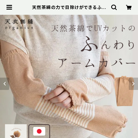
天然茶綿の力で日除けができるふん
わりアームカバー ≪天衣無縫≫ | Bi
belot