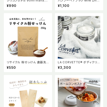
シリコンボトル 90ml mana.O
バンブーヘアブラシ MINI 【ma
RGANIC LIVING マナ マナオー
na. ORGANIC LIVING】
¥990
¥1,100
ガニックリビング 詰め替え シリ
コン製 ボトル BPAフリー 持ち
運び トラベルグッズ 小分け容器
キャンプ用品 サクラ モスグリー
ン ホワイト 全3色 エコ サスティ
ナブル
リサイクル 粉せっけん 食器洗剤
LA CORVETTE®︎ ボディクリー
香料不使用 純石けん分 弱アル
ム オリーブ＆シアバター 200m
¥550
¥3,300
カリ性 ナチュラル エコ エシカル
L ラ・コルベット
quantobasta【QuantoBast
a】クアントバスタ