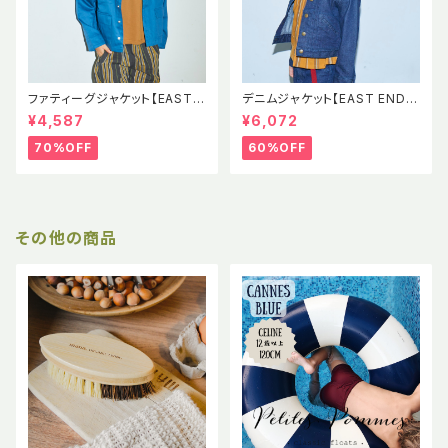
ファティーグジャケット【EAST E
デニムジャケット【EAST END H
ND HIGHLANDERS】EEH SS
IGHLANDERS】EEH Denim J
¥4,587
¥6,072
Fatigue Jacket
acket 児島デニム
70%OFF
60%OFF
その他の商品