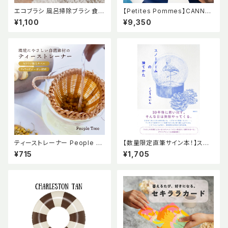
エコブラシ 風呂掃除ブラシ 食器
【Petites Pommes】CANNES
洗いブラシ 【mana. ORGANIC
BLUE ブルー 紺 浮き輪 120cm
¥1,100
¥9,350
LIVING】
フロート BPAフリー 6才〜大
人 プティットポム プチポム
ティーストレーナー People Tr
【数量限定直筆サイン本！】スノ
ee 茶漉し フェアトレード 竹製
ードームの捨てかた くどうれ
¥715
¥1,705
茶こし ピープルツリー ゴミが出
いん
ない ゼロウェイスト