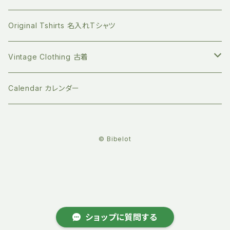
Short sleeve 半袖
シリコンボトル
Long sleeve 長袖
珪藻土 歯ブラシスタンド
ライフスタイルの本
Bibelot ビベロ
ゆっくりのんびり過ごす
80サイズ 12-18ヶ月
Romper ロンパース
Bottoms ボトムス
Tops トップス
Original Tshirts 名入れTシャツ
Short sleeve 半袖
ビベロの子ども服
マイクロプラを防ぐ 洗濯ネット
デザインの本
天衣無縫
お誕生日プレゼントに
90サイズ 2-3歳
Dress ワンピース
Dress ワンピース
Botoms ボトムス
Vintage Clothing 古着
ビベロのオーダーメイドバッグ
ステンレスの洗濯ばさみ
ジェンダーの本
People Tree ピープルツリー
新年の支度に
100サイズ 3-4歳
Socks ソックス
Jacket ジャケット
Dress ワンピース
Knit ニット
Calendar カレンダー
バック
竹繊維のコットンパッド
子育ての本
ハイドロフィル
クリスマスにぴったり
110サイズ 4‐5歳
Hat 帽子
Hat 帽子
Belly warmer 腹巻
© Bibelot
竹繊維のボディスポンジ
社会問題の本
ジオーガニクス
古いものを愛でる
120サイズ 5-6歳
Scarf マフラー
Socks ソックス
小物
she-sow
アームカバー
土に還るセルロースふきん
コミック
LA CORVETTE ラ・コルベット
夏のお出かけに
130サイズ 7-8歳
Backpack リュック
オーガニックコットンインナー
土に還る排水口の水切りネット
児童書
セキララカード
自分のケアをする
140サイズ 9-11歳
Scarf マフラー
コスメ
ショップに質問する