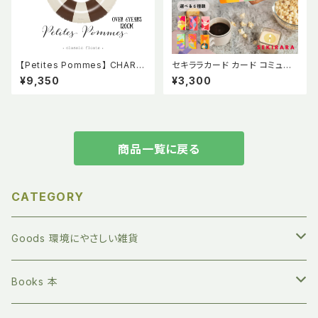
【Petites Pommes】 CHARL
セキララカード カード コミュニ
ESTON TAN 浮き輪 120cm
ケーション カップル 大人向け ア
¥9,350
¥3,300
フロート BPAフリー 6才〜大
ダルト 友人 友達 家族 カードゲ
人 プティットポム プチポム
ーム ギフト プレゼント 恋愛 旅
行 パーティー 記念日 セルフケ
ア
商品一覧に戻る
CATEGORY
Goods 環境にやさしい雑貨
繰り返し長く使える ステンレスボトル
Books 本