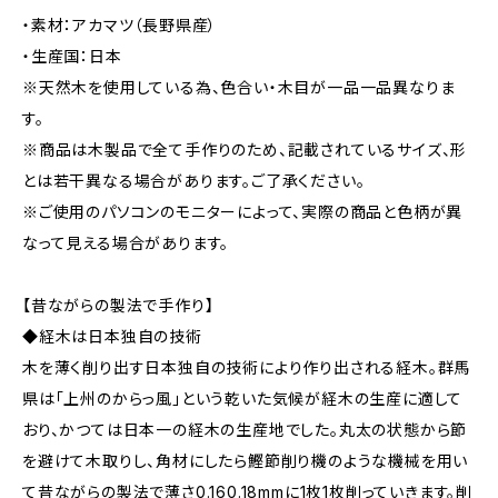
・素材：アカマツ（長野県産）
・生産国：日本
※天然木を使用している為、色合い・木目が一品一品異なりま
す。
※商品は木製品で全て手作りのため、記載されているサイズ、形
とは若干異なる場合があります。ご了承ください。
※ご使用のパソコンのモニターによって、実際の商品と色柄が異
なって見える場合があります。
【昔ながらの製法で手作り】
◆経木は日本独自の技術
木を薄く削り出す日本独自の技術により作り出される経木。群馬
県は「上州のからっ風」という乾いた気候が経木の生産に適して
おり、かつては日本一の経木の生産地でした。丸太の状態から節
を避けて木取りし、角材にしたら鰹節削り機のような機械を用い
て昔ながらの製法で薄さ0.160.18mmに1枚1枚削っていきます。削