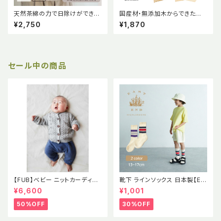
天然茶綿の力で日除けができる
国産材・無添加木からできた経
ふんわりアームカバー ≪天衣無
木らっぷ 【短型】100枚入り Qu
¥2,750
¥1,870
縫≫
antoBasta クアントバスタ 国
産材 無添加木 経木 ラップお弁
当用品 食品包装 国産木材 土に
還る 使い捨て曲げわっぱ アカ
マツ 赤松 オーガニック おしゃれ
セール中の商品
かわいい ナチュラル 天然素材
エコ エシカル サステナブル
【FUB】べビー ニットカーディガ
靴下 ラインソックス 日本製【EE
ン ポンポン ポップコーン セー
H】イーストエンドハイランダー
¥6,600
¥1,001
ター ラムウール エコテックス認
ズ
証 2021AWBABY LAMBWOO
50%OFF
30%OFF
L CARDIGAN GRAY MELAN
GE (oekotex) 出産祝い