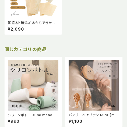
国産材・無添加木からできた経
木らっぷ 【長型】100枚入り Qu
¥2,090
antoBasta クアントバスタ 国
産材 無添加木 経木 ラップお弁
当用品 食品包装 国産木材 土に
還る 使い捨て曲げわっぱ アカ
マツ 赤松 オーガニック おしゃれ
同じカテゴリの商品
かわいい ナチュラル 天然素材
エコ エシカル サステナブル
シリコンボトル 90ml mana.O
バンブーヘアブラシ MINI 【ma
RGANIC LIVING マナ マナオー
na. ORGANIC LIVING】
¥990
¥1,100
ガニックリビング 詰め替え シリ