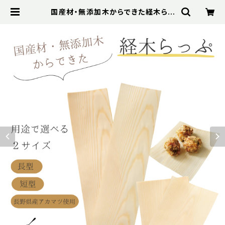
国産材・無添加木からできた経木らっ
ぷ 【長型】100枚入り QuantoBast
a クアントバスタ 国産材 無添加木 経
木 ラップお弁当用品 食品包装 国産
木材 土に還る 使い捨て曲げわっぱ ア
カマツ 赤松 オーガニック おしゃれ か
わいい ナチュラル 天然素材 エコ エ
シカル サステナブル | Bibelot