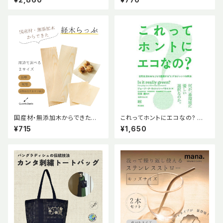
版局
国産材・無添加木からできた経
これってホントにエコなの? ジョ
木らっぷ 【長型】20枚入り Qua
ージーナ ウィルソン=パウエ
¥715
¥1,650
ntoBasta クアントバスタ 国産
ル 吉田綾 吉原かれん 東京
材 無添加木 経木 ラップお弁当
書籍
用品 食品包装 国産木材 土に還
る 使い捨て曲げわっぱ アカマツ
赤松 オーガニック おしゃれ か
わいい ナチュラル 天然素材 エ
コ エシカル サステナブル