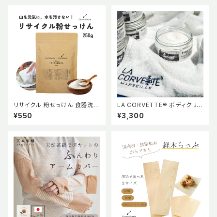
コン製 ボトル BPAフリー 持ち
運び トラベルグッズ 小分け容器
キャンプ用品 サクラ モスグリー
ン ホワイト 全3色 エコ サスティ
ナブル
リサイクル 粉せっけん 食器洗剤
LA CORVETTE®︎ ボディクリー
香料不使用 純石けん分 弱アル
ム オリーブ＆シアバター 200m
¥550
¥3,300
カリ性 ナチュラル エコ エシカル
L ラ・コルベット
quantobasta【QuantoBast
a】クアントバスタ