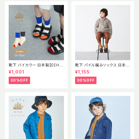
靴下 バイカラー 日本製【EEH】
靴下 パイル編みソックス 日本製
SS パイル素材 ソックス イース
【EEH】 AW
¥1,001
¥1,155
トエンドハイランダーズ
30%OFF
30%OFF