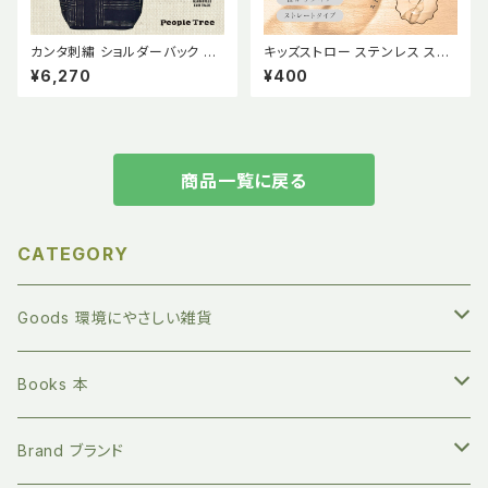
カンタ刺繡 ショルダーバック Pe
キッズストロー ステンレス スト
ople Tree ピープルツリー 肩
ロー 子供用 キッズ ストロー 2
¥6,270
¥400
掛け 手刺繍 刺子 さしこ フェア
本セット 短め 短い 食洗機OK
トレード コットン バングラデシュ
繰り返し使える シルバー 噛んで
サイドプール・エンタープライズ
もOK 【mana.ORGANIC LIVI
WFTO製品ラベル 伝統技法 エ
NG】
シカル
商品一覧に戻る
CATEGORY
Goods 環境にやさしい雑貨
繰り返し長く使える ステンレスボトル
Books 本
地球にやさしい 竹歯ブラシ
絵本 赤ちゃん向け
Brand ブランド