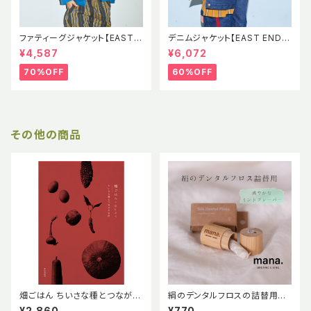
ファティーグジャケット【EAST E
デニムジャケット【EAST END H
ND HIGHLANDERS】EEH SS
IGHLANDERS】EEH Denim J
¥4,587
¥6,072
Fatigue Jacket
acket 児島デニム
70%OFF
60%OFF
その他の商品
畑ごはん ちいさな種とつながる
絹のデンタルフロスの詰替用
台所 早川ユミ レシピ 畑 文化出
【mana. ORGANIC LIVING】
¥2,860
¥770