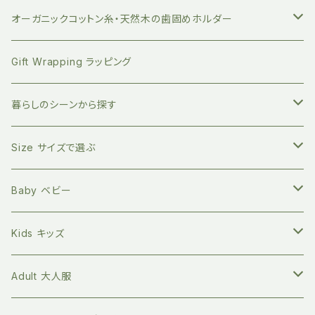
持ち運びに便利 竹歯ブラシケース
小分けに便利 ベジバッグ
絵本 お子さまへ
FUB ファブ
オーガニックコットン糸・天然木の歯固めホルダー
竹のデンタルスティックフロス
繰り返し使える ストロー
絵本 大人向け
EAST END HIGHLANDERS
おしゃぶり・おもちゃホルダー
Gift Wrapping ラッピング
竹の舌磨き用ブラシ
オーガニックコットン100% エコバッグ
英語の絵本 (日本語CD付き)
SLEEP NO MORE スリープノーモア
マグホルダー
暮らしのシーンから探す
自然素材のキッチン用品
バイリンガル絵本(英語と日本語)
Zoologia ズーロジア
マルチホルダー
地球にやさしく暮らす
Size サイズで選ぶ
天然へちまスポンジ
マルチレスキューバーム
オーガニック100% マイカトラリーセット
環境問題関連の本
Born to Explore ボーントゥエクスプロアー
親子の絵本時間に
新生児サイズ
Baby ベビー
キッチングッズ
プラフリーのステンレス保存容器セット
食べ物の本
Petites Pommes プティットポム
かわいいあの子の出産祝いに
60サイズ 3ヶ月
Tops トップス
Kids キッズ
Long sleeve 長袖
GOTS認証 メッシュエコバッグ
ファッションの本
mana.ORGANIC LIVING
本を読む時間を作ってみる
70サイズ 6ヶ月
Bottoms ボトムス
Tops トップス
Adult 大人服
Short sleeve 半袖