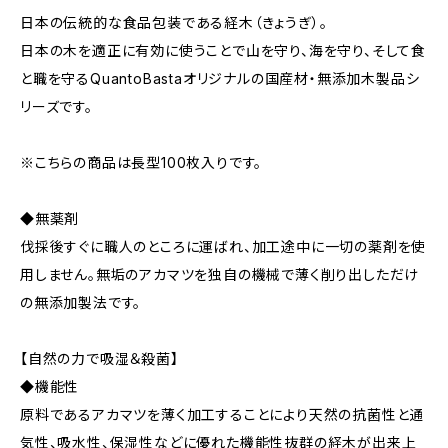
日本の伝統的な食品包装である経木（きょうぎ）。
日本の木を適正に有効に使うことで山を守り、海を守り、そして食
と職を守るQuantoBastaオリジナルの国産材・無添加木製品シ
リーズです。
※こちらの商品は長型100枚入りです。
◆無薬剤
伐採後すぐに職人のところに運ばれ、加工途中に一切の薬剤を使
用しません。無垢のアカマツを独自の機械で薄く削り出しただけ
の無添加製法です。
【自然の力で吸湿＆殺菌】
◆機能性
原料であるアカマツを薄く加工することにより天然の抗菌性と通
気性、吸水性、保湿性などに優れた機能性抜群の経木が出来上